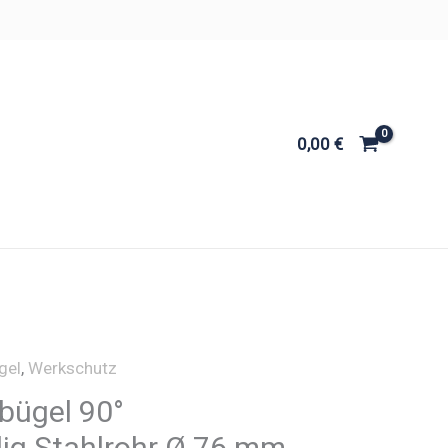
0,00
€
gel
,
Werkschutz
ügel 90°
lig Stahlrohr Ø 76 mm