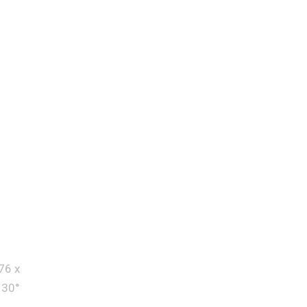
76 x
 30°