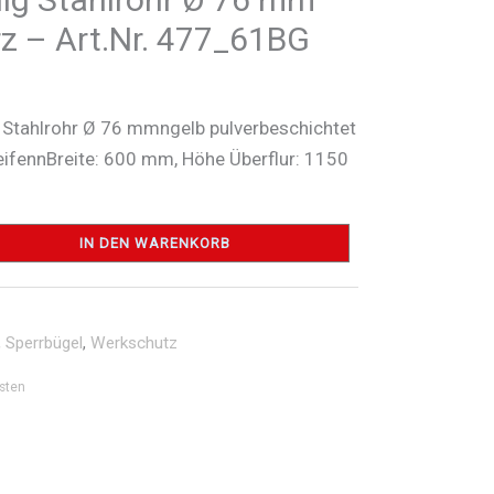
rz – Art.Nr. 477_61BG
Stahlrohr Ø 76 mmngelb pulverbeschichtet
ifennBreite: 600 mm, Höhe Überflur: 1150
IN DEN WARENKORB
,
Sperrbügel
,
Werkschutz
sten