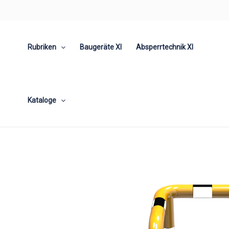
Zum
Inhalt
springen
Rubriken
Baugeräte XI
Absperrtechnik XI
Kataloge