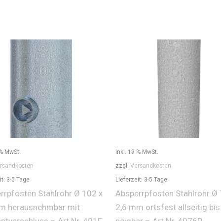
 % MwSt.
inkl. 19 % MwSt.
rsandkosten
zzgl.
Versandkosten
it:
3-5 Tage
Lieferzeit:
3-5 Tage
rrpfosten Stahlrohr Ø 102 x
Absperrpfosten Stahlrohr Ø 
m herausnehmbar mit
2,6 mm ortsfest allseitig bis
antverschluss – Art.Nr. 491F
neigbar – Art.Nr. 4076P