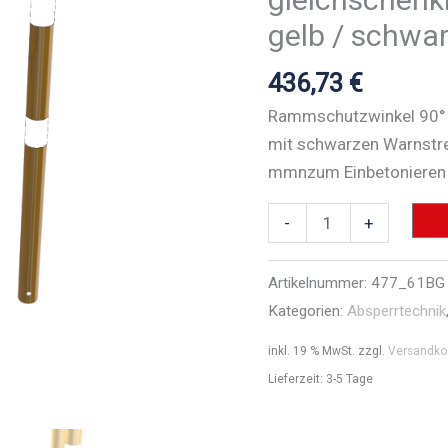
gelb / schwa
436,73
€
Rammschutzwinkel 90° 
mit schwarzen Warnstre
mmnzum Einbetonieren
Rammschutzbügel
-
+
90°
gleichschenklig
Artikelnummer:
477_61BG
Stahlrohr
Kategorien:
Absperrtechnik
Ø
inkl. 19 % MwSt.
zzgl.
Versandko
76
Lieferzeit:
3-5 Tage
mm
gelb
/