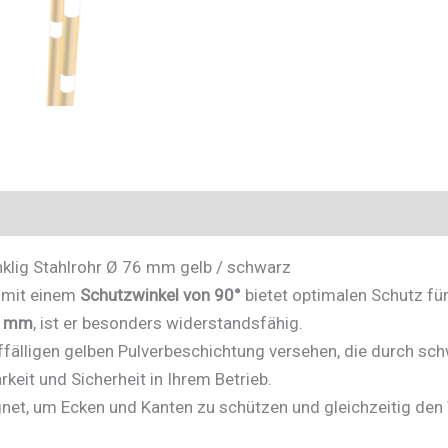
schwarz
-
Art.Nr.
477_61BG
Menge
lig Stahlrohr Ø 76 mm gelb / schwarz
mit einem
Schutzwinkel von 90°
bietet optimalen Schutz für
6 mm
, ist er besonders widerstandsfähig.
ffälligen gelben Pulverbeschichtung versehen, die durch sc
keit und Sicherheit in Ihrem Betrieb.
gnet, um Ecken und Kanten zu schützen und gleichzeitig den 