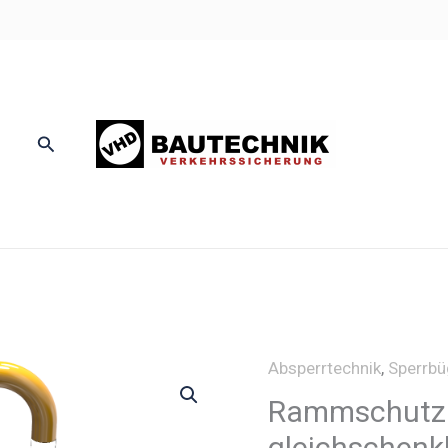
Suchen
Absperrtechnik
,
Sperrbü
Rammschutzb
gleichschenk