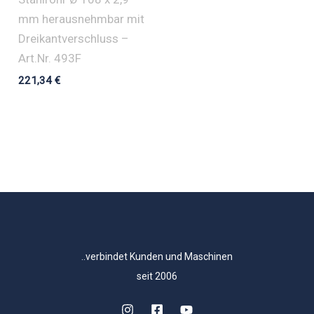
mm herausnehmbar mit
Dreikantverschluss –
Art.Nr. 493F
221,34
€
..verbindet Kunden und Maschinen
seit 2006