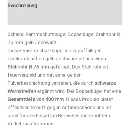
477_68PBG
Beschreibung
Menge
Zusätzliche Informationen
Schake: Rammschutzbügel Doppelbügel Stahlrohr Ø
76 mm gelb / schwarz
Dieser Rammschutzbügel in der auffälligen
Farbkombination gelb / schwarz ist aus einem
Stahlrohr Ø 76 mm
gefertigt. Das Stahlrohr ist
feuerverzinkt
und mit einer gelben
Pulverbeschichtung versehen, die durch
schwarze
Warnstreifen
ergänzt wird. Der Doppelbügel hat eine
Gesamttiefe von 400 mm
. Dieses Produkt bietet
effektiven Schutz gegen Anfahrschäden und ist
ideal für den Einsatz in Bereichen mit erhöhtem
Verkehrsaufkommen.