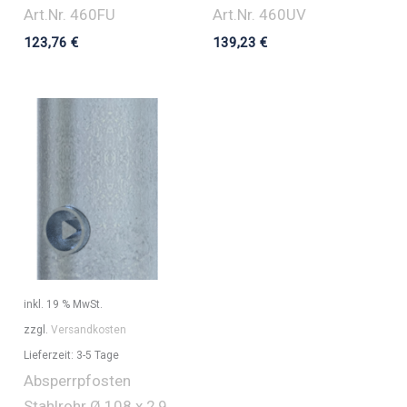
Art.Nr. 460FU
Art.Nr. 460UV
123,76
€
139,23
€
inkl. 19 % MwSt.
zzgl.
Versandkosten
Lieferzeit:
3-5 Tage
Absperrpfosten
Stahlrohr Ø 108 x 2,9