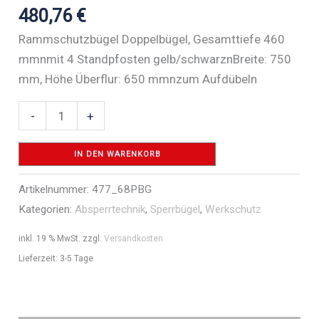
480,76
€
Rammschutzbügel Doppelbügel, Gesamttiefe 460
mmnmit 4 Standpfosten gelb/schwarznBreite: 750
mm, Höhe Überflur: 650 mmnzum Aufdübeln
Rammschutzbügel
-
+
Doppelbügel
Stahlrohr
IN DEN WARENKORB
Ø
Artikelnummer:
477_68PBG
76
Kategorien:
Absperrtechnik
,
Sperrbügel
,
Werkschutz
mm
gelb
inkl. 19 % MwSt.
zzgl.
Versandkosten
/
Lieferzeit:
3-5 Tage
schwarz
-
Art.Nr.