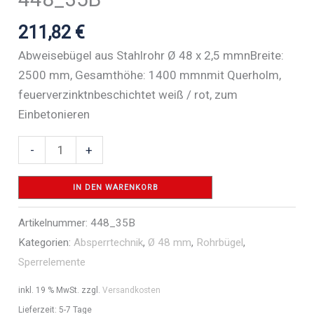
211,82
€
Abweisebügel aus Stahlrohr Ø 48 x 2,5 mmnBreite:
2500 mm, Gesamthöhe: 1400 mmnmit Querholm,
feuerverzinktnbeschichtet weiß / rot, zum
Einbetonieren
Rohrbügel
-
+
aus
Stahlrohr
IN DEN WARENKORB
Ø
Artikelnummer:
448_35B
48
Kategorien:
Absperrtechnik
,
Ø 48 mm
,
Rohrbügel
,
x
Sperrelemente
2,5
mm
inkl. 19 % MwSt.
zzgl.
Versandkosten
mit
Lieferzeit:
5-7 Tage