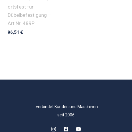
ortsfest für
Dübelbefestigung –
Art.Nr. 489P
96,51
€
..verbindet Kunden und Maschinen
seit 2006