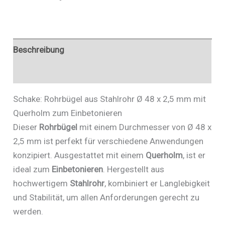
Querholm
zum
Einbetonieren
-
Beschreibung
Art.Nr.
Zusätzliche Informationen
448_35B
Menge
Schake: Rohrbügel aus Stahlrohr Ø 48 x 2,5 mm mit
Querholm zum Einbetonieren
Dieser
Rohrbügel
mit einem Durchmesser von Ø 48 x
2,5 mm ist perfekt für verschiedene Anwendungen
konzipiert. Ausgestattet mit einem
Querholm
, ist er
ideal zum
Einbetonieren
. Hergestellt aus
hochwertigem
Stahlrohr
, kombiniert er Langlebigkeit
und Stabilität, um allen Anforderungen gerecht zu
werden.