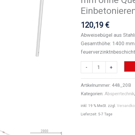
Einbetonieren
120,19
€
Abweisebügel aus Stahl
Gesamthöhe: 1400 mmn
feuerverzinktnbeschicht
Rohrbügel
-
+
aus
Stahlrohr
Artikelnummer:
448_20B
Ø
Kategorien:
Absperrtechnik
48
inkl. 19 % MwSt.
zzgl.
Versandko
x
Lieferzeit:
5-7 Tage
2,5
mm
ohne