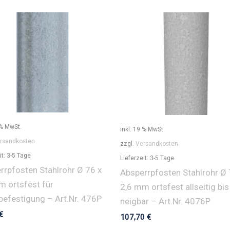
 % MwSt.
inkl. 19 % MwSt.
rsandkosten
zzgl.
Versandkosten
it:
3-5 Tage
Lieferzeit:
3-5 Tage
rrpfosten Stahlrohr Ø 76 x
Absperrpfosten Stahlrohr Ø 
m ortsfest für
2,6 mm ortsfest allseitig bis
befestigung – Art.Nr. 476P
neigbar – Art.Nr. 4076P
€
107,70
€