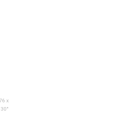
76 x
 30°