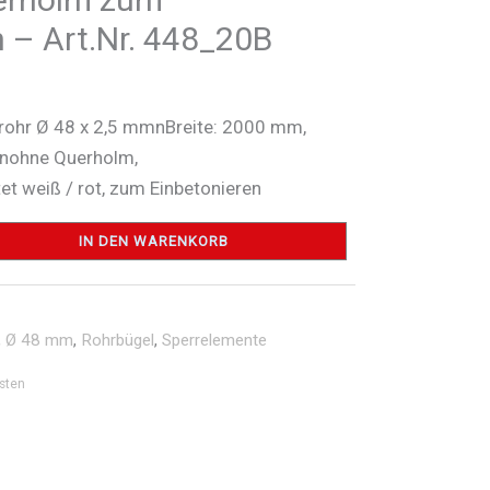
 – Art.Nr. 448_20B
rohr Ø 48 x 2,5 mmnBreite: 2000 mm,
ohne Querholm,
et weiß / rot, zum Einbetonieren
IN DEN WARENKORB
,
Ø 48 mm
,
Rohrbügel
,
Sperrelemente
sten