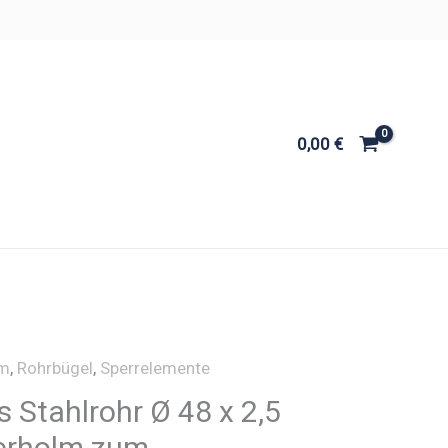
0,00
€
m
,
Rohrbügel
,
Sperrelemente
 Stahlrohr Ø 48 x 2,5
erholm zum