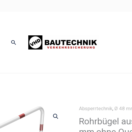
Suchen
Absperrtechnik
,
Ø 48 m
Rohrbügel aus
mm ohne Qu