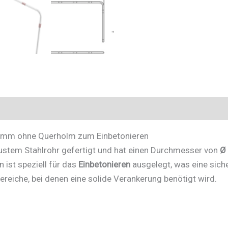
Querholm
zum
Einbetonieren
-
Art.Nr.
448_20B
Menge
,5 mm ohne Querholm zum Einbetonieren
ustem Stahlrohr gefertigt und hat einen Durchmesser von
Ø
 ist speziell für das
Einbetonieren
ausgelegt, was eine sich
ereiche, bei denen eine solide Verankerung benötigt wird.