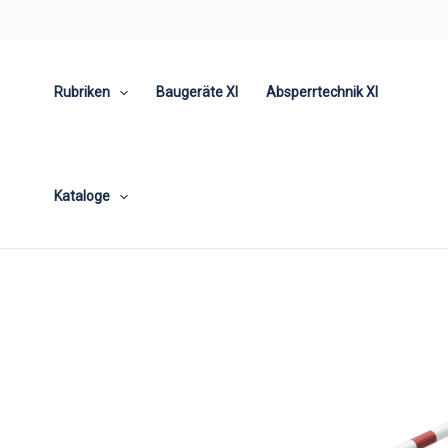
Zum
Inhalt
springen
Rubriken
Baugeräte XI
Absperrtechnik XI
Kataloge