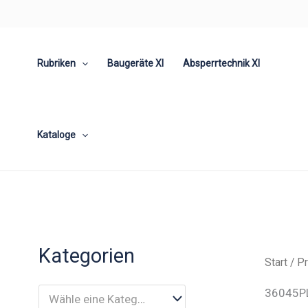
Zum
Inhalt
springen
Rubriken
Baugeräte XI
Absperrtechnik XI
Kataloge
Kategorien
Start
/ P
36045P
Wähle eine Kategorie