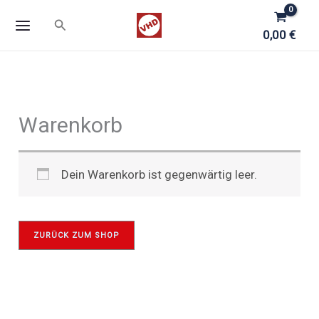
Zum
Suchen
Inhalt
0,00
€
springen
Warenkorb
Dein Warenkorb ist gegenwärtig leer.
ZURÜCK ZUM SHOP