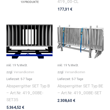
419_00-CL
13 PRODUKTE
177,31
€
inkl. 19 % MwSt.
inkl. 19 % MwSt.
zzgl.
Versandkosten
zzgl.
Versandkosten
Lieferzeit:
5-7 Tage
Lieferzeit:
5-7 Tage
Absperrgitter SET Typ B
Absperrgitter SET Typ BE
– Art.Nr. 419_00BE-
– Art.Nr. 419_00BE-SET
SET35
2.308,60
€
5.364,52
€