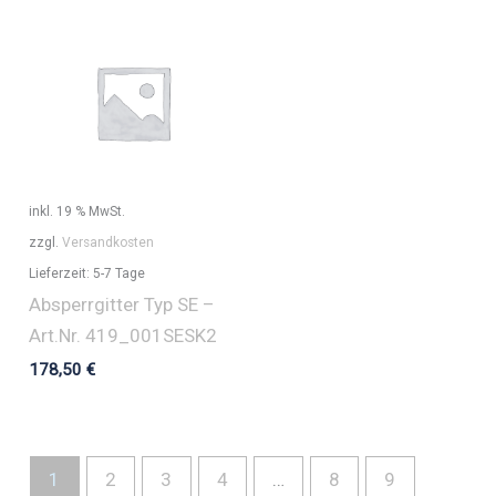
inkl. 19 % MwSt.
zzgl.
Versandkosten
Lieferzeit:
5-7 Tage
Absperrgitter Typ SE –
Art.Nr. 419_001SESK2
178,50
€
1
2
3
4
…
8
9