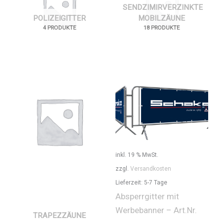
SENDZIMIRVERZINKTE
POLIZEIGITTER
MOBILZÄUNE
4 PRODUKTE
18 PRODUKTE
inkl. 19 % MwSt.
zzgl.
Versandkosten
Lieferzeit:
5-7 Tage
Absperrgitter mit
Werbebanner – Art.Nr.
TRAPEZZÄUNE