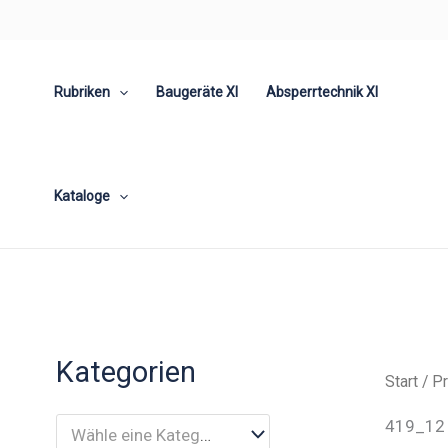
Zum
Inhalt
springen
Rubriken
Baugeräte XI
Absperrtechnik XI
Kataloge
Kategorien
Start
/ Pr
419_12
Wähle eine Kategorie