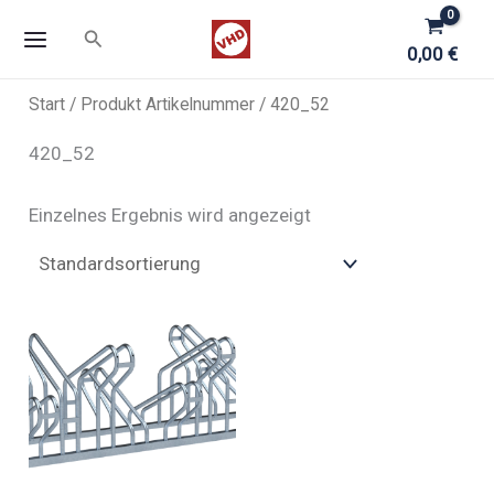
Zum
Suchen
Inhalt
0,00
€
springen
Start
/ Produkt Artikelnummer / 420_52
420_52
Einzelnes Ergebnis wird angezeigt