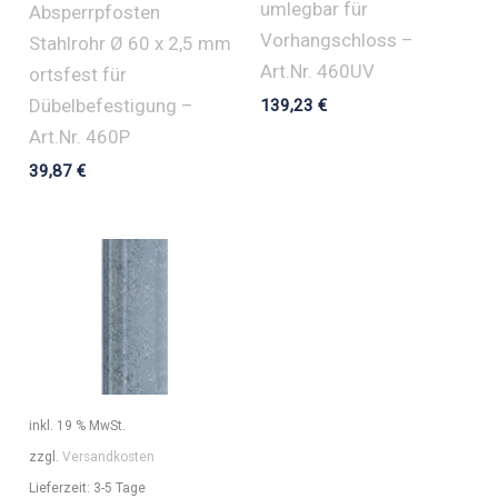
umlegbar für
Absperrpfosten
Vorhangschloss –
Stahlrohr Ø 60 x 2,5 mm
Art.Nr. 460UV
ortsfest für
Dübelbefestigung –
139,23
€
Art.Nr. 460P
39,87
€
inkl. 19 % MwSt.
zzgl.
Versandkosten
Lieferzeit:
3-5 Tage