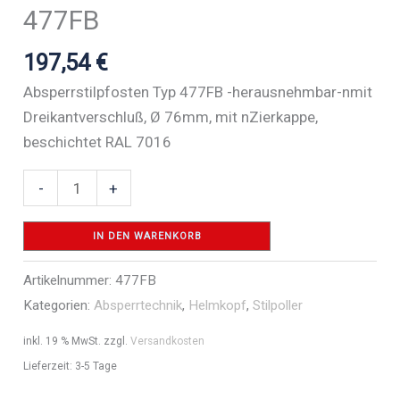
477FB
197,54
€
Absperrstilpfosten Typ 477FB -herausnehmbar-nmit
Dreikantverschluß, Ø 76mm, mit nZierkappe,
beschichtet RAL 7016
Absperr-
-
+
Stilpfosten
Serie
IN DEN WARENKORB
477B
Artikelnummer:
477FB
Ø
Kategorien:
Absperrtechnik
,
Helmkopf
,
Stilpoller
76
mm
inkl. 19 % MwSt.
zzgl.
Versandkosten
-
Lieferzeit:
3-5 Tage
Art.Nr.