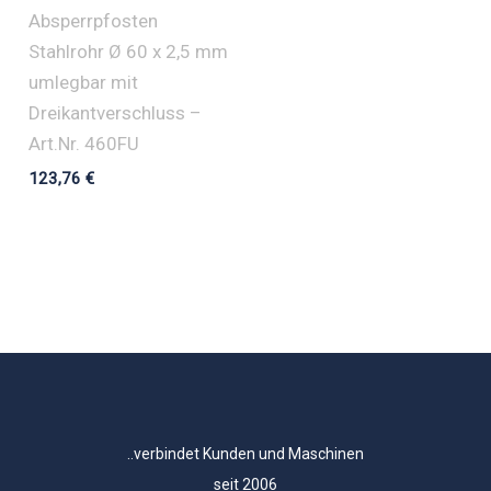
Absperrpfosten
Stahlrohr Ø 60 x 2,5 mm
umlegbar mit
Dreikantverschluss –
Art.Nr. 460FU
123,76
€
..verbindet Kunden und Maschinen
seit 2006