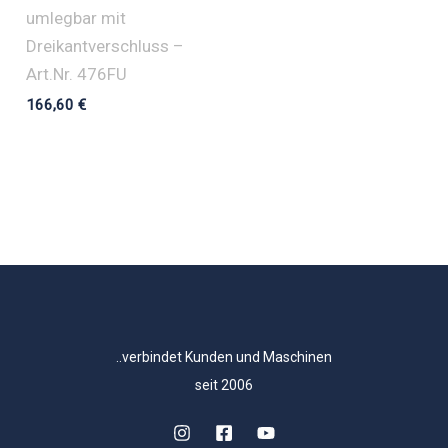
umlegbar mit
Dreikantverschluss –
Art.Nr. 476FU
166,60
€
..verbindet Kunden und Maschinen
seit 2006