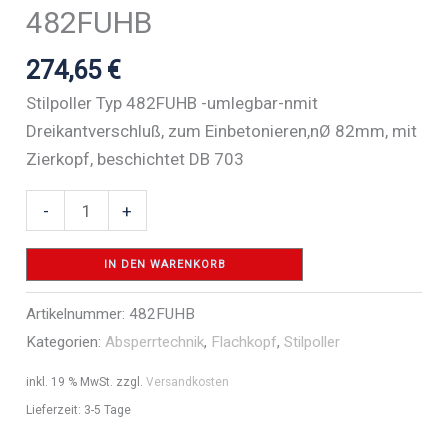
482FUHB
274,65
€
Stilpoller Typ 482FUHB -umlegbar-nmit
Dreikantverschluß, zum Einbetonieren,nØ 82mm, mit
Zierkopf, beschichtet DB 703
Absperr-
-
+
Stilpfosten
Serie
IN DEN WARENKORB
482B
Artikelnummer:
482FUHB
Ø
Kategorien:
Absperrtechnik
,
Flachkopf
,
Stilpoller
82
mm
inkl. 19 % MwSt.
zzgl.
Versandkosten
-
Lieferzeit:
3-5 Tage
Art.Nr.