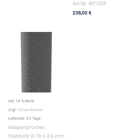
Art.Nr. 40100F
238,00
€
inkl. 19 % MwSt.
zzgl.
Versandkosten
Lieferzeit:
3-5 Tage
Absperrpfosten
Stahlrohr Ø 76 x 2,6 mm