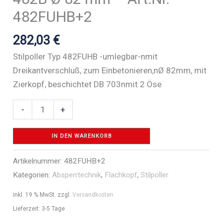
482FUHB+2
282,03
€
Stilpoller Typ 482FUHB -umlegbar-nmit
Dreikantverschluß, zum Einbetonieren,nØ 82mm, mit
Zierkopf, beschichtet DB 703nmit 2 Öse
Absperr-
-
+
Stilpfosten
Serie
IN DEN WARENKORB
482B
Artikelnummer:
482FUHB+2
Ø
Kategorien:
Absperrtechnik
,
Flachkopf
,
Stilpoller
82
mm
inkl. 19 % MwSt.
zzgl.
Versandkosten
-
Lieferzeit:
3-5 Tage
Art.Nr.