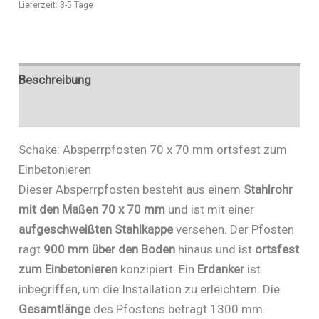
Lieferzeit:
3-5 Tage
Art.Nr.
470B/2
Menge
Beschreibung
Zusätzliche Informationen
Schake: Absperrpfosten 70 x 70 mm ortsfest zum
Einbetonieren
Dieser Absperrpfosten besteht aus einem
Stahlrohr
mit den Maßen 70 x 70 mm
und ist mit einer
aufgeschweißten Stahlkappe
versehen. Der Pfosten
ragt
900 mm über den Boden
hinaus und ist
ortsfest
zum Einbetonieren
konzipiert. Ein
Erdanker
ist
inbegriffen, um die Installation zu erleichtern. Die
Gesamtlänge
des Pfostens beträgt 1300 mm.