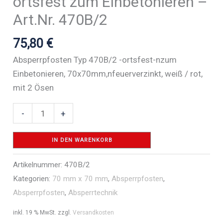
ortsfest zum Einbetonieren –
Art.Nr. 470B/2
75,80
€
Absperrpfosten Typ 470B/2 -ortsfest-nzum
Einbetonieren, 70x70mm,nfeuerverzinkt, weiß / rot,
mit 2 Ösen
Absperrpfosten
-
+
70
x
IN DEN WARENKORB
70
Artikelnummer:
470B/2
mm
Kategorien:
70 mm x 70 mm
,
Absperrpfosten
,
ortsfest
Absperrpfosten
,
Absperrtechnik
zum
Einbetonieren
inkl. 19 % MwSt.
zzgl.
Versandkosten
-