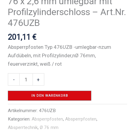
76 x 2,6 mm umlegbar mit
Profilzylinderschloss – Art.Nr.
476UZB
201,11
€
Absperrpfosten Typ 476UZB -umlegbar-nzum
Aufdübeln, mit Profilzylinder,nØ 76mm,
feuerverzinkt, weiß / rot
Absperrpfosten
-
+
Stahlrohr
Ø
IN DEN WARENKORB
76
Artikelnummer:
476UZB
x
Kategorien:
Absperrpfosten
,
Absperrpfosten
,
2,6
Absperrtechnik
,
Ø 76 mm
mm