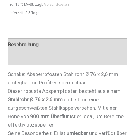
umlegbar
inkl. 19 % MwSt.
zzgl.
Versandkosten
mit
Lieferzeit:
3-5 Tage
Profilzylinderschloss
-
Art.Nr.
476UZB
Beschreibung
Menge
Zusätzliche Informationen
Schake: Absperrpfosten Stahlrohr Ø 76 x 2,6 mm
umlegbar mit Profilzylinderschloss
Dieser robuste Absperrpfosten besteht aus einem
Stahlrohr Ø 76 x 2,6 mm
und ist mit einer
aufgeschweißten Stahlkappe versehen. Mit einer
Höhe von
900 mm Überflur
ist er ideal, um Bereiche
effektiv abzusperren.
Seine Besonderheit: Er ist
umlegbar
und verfügt über