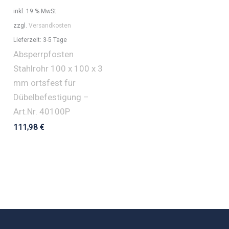
inkl. 19 % MwSt.
zzgl.
Versandkosten
Lieferzeit:
3-5 Tage
Absperrpfosten
Stahlrohr 100 x 100 x 3
mm ortsfest für
Dübelbefestigung –
Art.Nr. 40100P
111,98
€