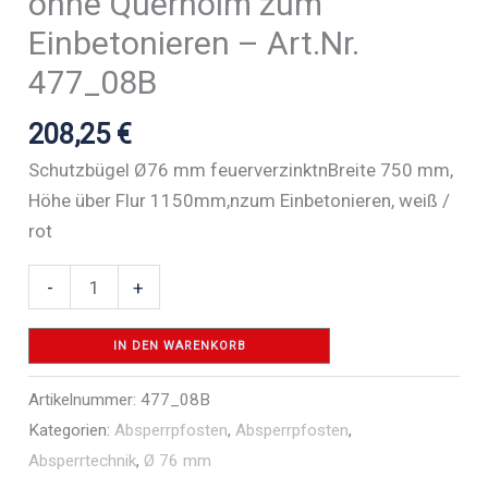
ohne Querholm zum
Einbetonieren – Art.Nr.
477_08B
208,25
€
Schutzbügel Ø76 mm feuerverzinktnBreite 750 mm,
Höhe über Flur 1150mm,nzum Einbetonieren, weiß /
rot
Abweisebügel
-
+
Ø
76
IN DEN WARENKORB
x
Artikelnummer:
477_08B
2,6
Kategorien:
Absperrpfosten
,
Absperrpfosten
,
mm
Absperrtechnik
,
Ø 76 mm
ohne