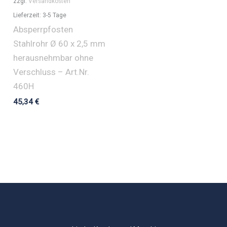
zzgl.
Versandkosten
Lieferzeit:
3-5 Tage
Absperrpfosten
Stahlrohr Ø 60 x 2,5 mm
herausnehmbar ohne
Verschluss – Art.Nr.
460H
45,34
€