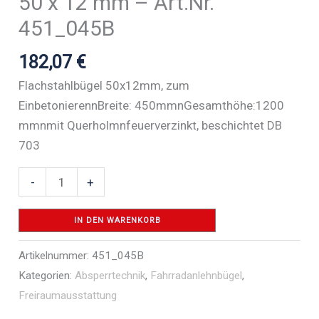
50 x 12 mm – Art.Nr.
451_045B
182,07
€
Flachstahlbügel 50x12mm, zum
EinbetonierennBreite: 450mmnGesamthöhe:1200
mmnmit Querholmnfeuerverzinkt, beschichtet DB
703
Ahnlehnbügel
-
+
aus
Flachstahl
IN DEN WARENKORB
50
Artikelnummer:
451_045B
x
Kategorien:
Absperrtechnik
,
Fahrradanlehnbügel
,
12
Freiraumausstattung
mm
-