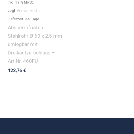
inkl. 19 % MwSt.
zzgl.
Versandkosten
Lieferzeit:
3-5 Tage
Absperrpfosten
Stahlrohr Ø 60 x 2,5 mm
umlegbar mit
Dreikantverschluss –
Art.Nr. 460FU
123,76
€