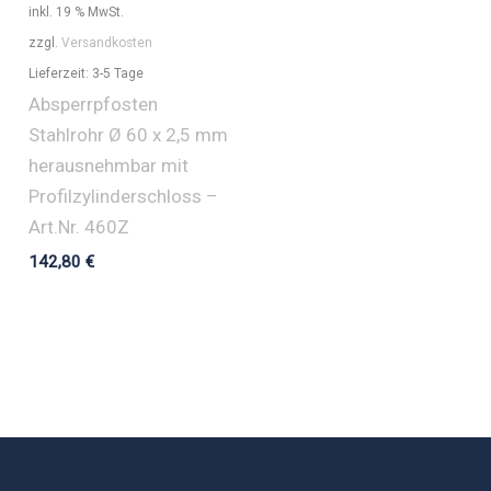
inkl. 19 % MwSt.
zzgl.
Versandkosten
Lieferzeit:
3-5 Tage
Absperrpfosten
Stahlrohr Ø 60 x 2,5 mm
herausnehmbar mit
Profilzylinderschloss –
Art.Nr. 460Z
142,80
€