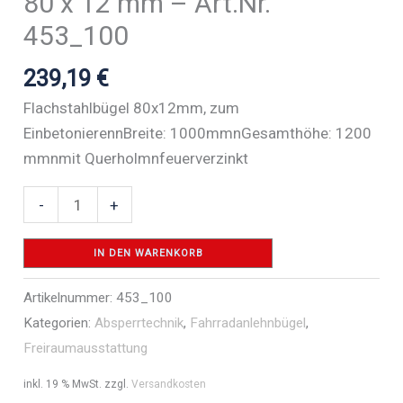
80 x 12 mm – Art.Nr.
453_100
239,19
€
Flachstahlbügel 80x12mm, zum
EinbetonierennBreite: 1000mmnGesamthöhe: 1200
mmnmit Querholmnfeuerverzinkt
Anlehnbügel
-
+
aus
Flachstahl
IN DEN WARENKORB
80
Artikelnummer:
453_100
x
Kategorien:
Absperrtechnik
,
Fahrradanlehnbügel
,
12
Freiraumausstattung
mm
-
inkl. 19 % MwSt.
zzgl.
Versandkosten
Art.Nr.