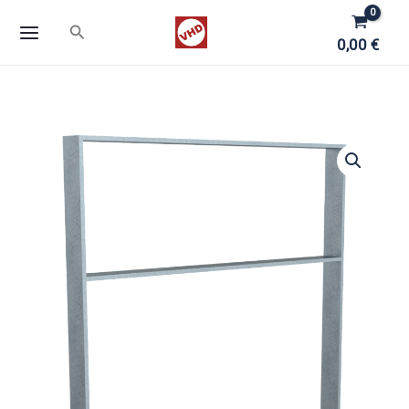
Zum
Suchen
Inhalt
0,00
€
springen