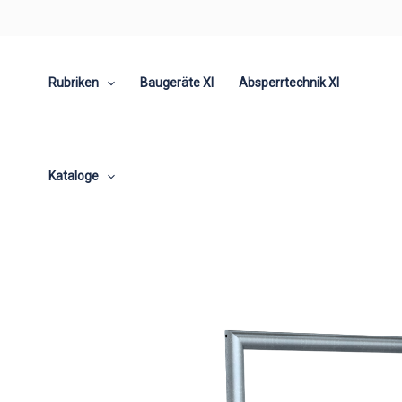
Zum
Inhalt
springen
Rubriken
Baugeräte XI
Absperrtechnik XI
Kataloge