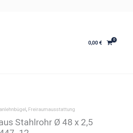
0,00
€
anlehnbügel
,
Freiraumausstattung
us Stahlrohr Ø 48 x 2,5
 447_12