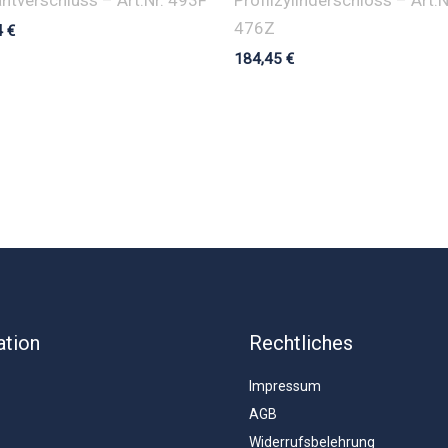
476Z
4
€
184,45
€
ation
Rechtliches
Impressum
AGB
Widerrufsbelehrung