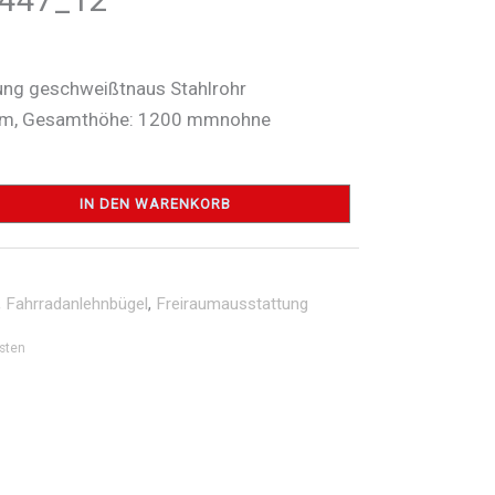
ung geschweißtnaus Stahlrohr
m, Gesamthöhe: 1200 mmnohne
IN DEN WARENKORB
,
Fahrradanlehnbügel
,
Freiraumausstattung
sten