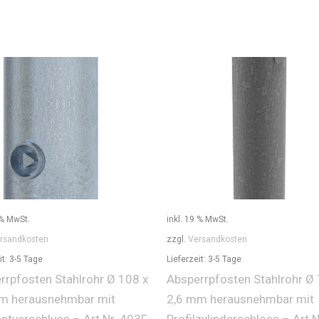
 % MwSt.
inkl. 19 % MwSt.
rsandkosten
zzgl.
Versandkosten
it:
3-5 Tage
Lieferzeit:
3-5 Tage
rrpfosten Stahlrohr Ø 108 x
Absperrpfosten Stahlrohr Ø 
m herausnehmbar mit
2,6 mm herausnehmbar mit
antverschluss – Art.Nr. 493F
Profilzylinderschloss – Art.N