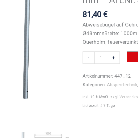
81,40
€
Abweisebügel auf Gehr
Ø48mmnBreite: 1000m
Querholm, feuerverzinkt
Anlehnbügel
-
+
aus
Stahlrohr
Artikelnummer:
447_12
Ø
Kategorien:
Absperrtechnik
48
inkl. 19 % MwSt.
zzgl.
Versandko
x
Lieferzeit:
5-7 Tage
2,5
mm
-
Art.Nr.