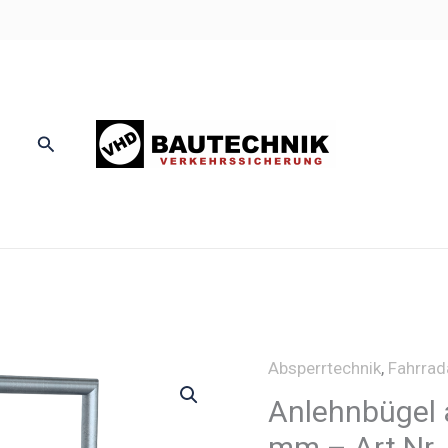
Suchen
Absperrtechnik
,
Fahrrad
Anlehnbügel a
mm – Art.Nr.