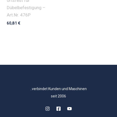
ortsfest für
Dübelbefestigung –
Art.Nr. 476P
60,81
€
..verbindet Kunden und Maschinen
seit 2006