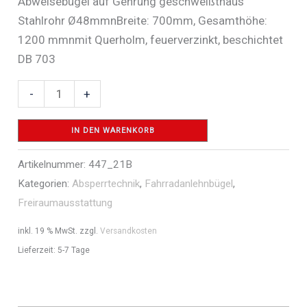
Abweisebügel auf Gehrung geschweißtnaus
Stahlrohr Ø48mmnBreite: 700mm, Gesamthöhe:
1200 mmnmit Querholm, feuerverzinkt, beschichtet
DB 703
Anlehnbügel
-
+
aus
Stahlrohr
IN DEN WARENKORB
Ø
Artikelnummer:
447_21B
48
Kategorien:
Absperrtechnik
,
Fahrradanlehnbügel
,
x
Freiraumausstattung
2,5
mm
inkl. 19 % MwSt.
zzgl.
Versandkosten
-
Lieferzeit:
5-7 Tage
Art.Nr.
447_21B
Menge