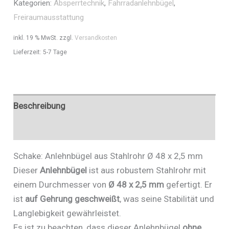
Kategorien:
Absperrtechnik
,
Fahrradanlehnbügel
,
x
Freiraumausstattung
2,5
mm
inkl. 19 % MwSt.
zzgl.
Versandkosten
-
Lieferzeit:
5-7 Tage
Art.Nr.
447_23
Menge
Beschreibung
Zusätzliche Informationen
Schake: Anlehnbügel aus Stahlrohr Ø 48 x 2,5 mm
Dieser
Anlehnbügel
ist aus robustem Stahlrohr mit
einem Durchmesser von
Ø 48 x 2,5 mm
gefertigt. Er
ist
auf Gehrung geschweißt
, was seine Stabilität und
Langlebigkeit gewährleistet.
Es ist zu beachten, dass dieser Anlehnbügel
ohne