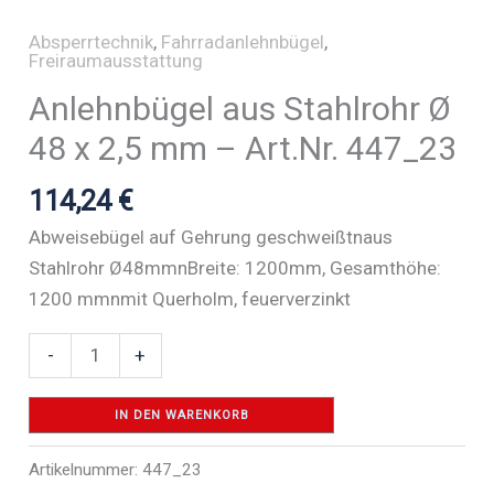
Absperrtechnik
,
Fahrradanlehnbügel
,
Freiraumausstattung
Anlehnbügel aus Stahlrohr Ø
48 x 2,5 mm – Art.Nr. 447_23
114,24
€
Abweisebügel auf Gehrung geschweißtnaus
Stahlrohr Ø48mmnBreite: 1200mm, Gesamthöhe:
1200 mmnmit Querholm, feuerverzinkt
Anlehnbügel
-
+
aus
Stahlrohr
IN DEN WARENKORB
Ø
Artikelnummer:
447_23
48