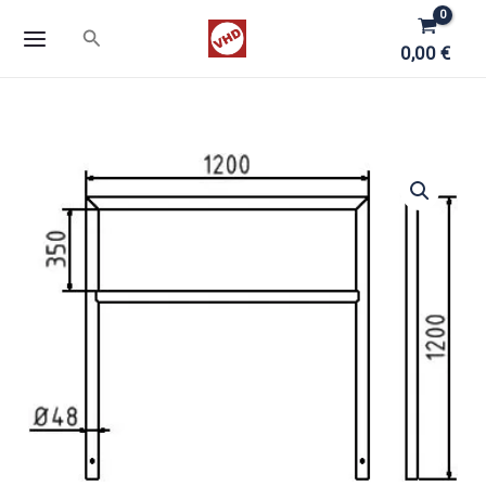
Zum
Suchen
Inhalt
0,00
€
springen