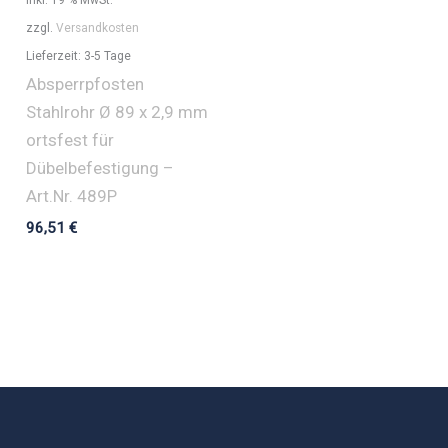
inkl. 19 % MwSt.
zzgl.
Versandkosten
Lieferzeit:
3-5 Tage
Absperrpfosten
Stahlrohr Ø 89 x 2,9 mm
ortsfest für
Dübelbefestigung –
Art.Nr. 489P
96,51
€