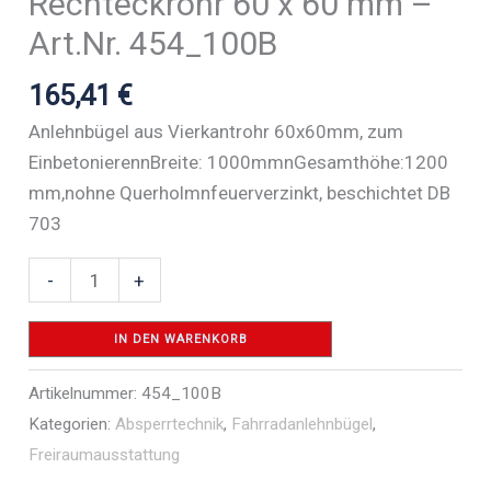
Rechteckrohr 60 x 60 mm –
Art.Nr. 454_100B
165,41
€
Anlehnbügel aus Vierkantrohr 60x60mm, zum
EinbetonierennBreite: 1000mmnGesamthöhe:1200
mm,nohne Querholmnfeuerverzinkt, beschichtet DB
703
Anlehnbügel
-
+
aus
Stahlrohr
IN DEN WARENKORB
Rechteckrohr
Artikelnummer:
454_100B
60
Kategorien:
Absperrtechnik
,
Fahrradanlehnbügel
,
x
Freiraumausstattung
60
mm