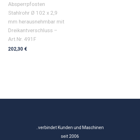
Absperrpfosten
Stahlrohr Ø 102 x 2,9
mm herausnehmbar mit
Dreikantverschluss –
Art.Nr. 491F
202,30
€
..verbindet Kunden und Maschinen
seit 2006