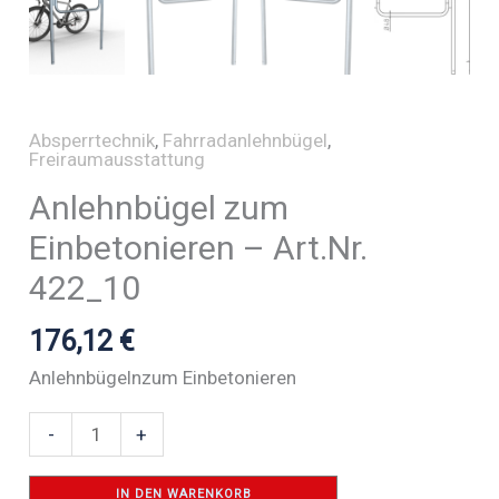
Absperrtechnik
,
Fahrradanlehnbügel
,
Freiraumausstattung
Anlehnbügel zum
Einbetonieren – Art.Nr.
422_10
176,12
€
Anlehnbügelnzum Einbetonieren
Anlehnbügel
-
+
zum
Einbetonieren
IN DEN WARENKORB