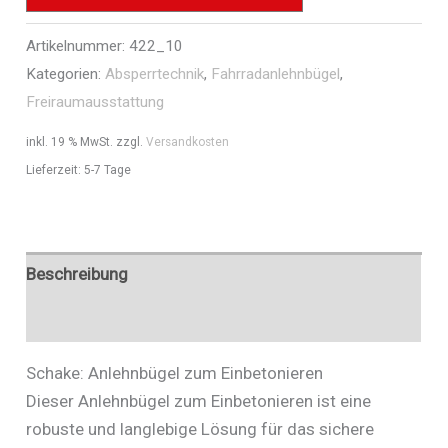
-
Artikelnummer:
422_10
Art.Nr.
Kategorien:
Absperrtechnik
,
Fahrradanlehnbügel
,
422_10
Freiraumausstattung
Menge
inkl. 19 % MwSt.
zzgl.
Versandkosten
Lieferzeit:
5-7 Tage
Beschreibung
Zusätzliche Informationen
Schake: Anlehnbügel zum Einbetonieren
Dieser Anlehnbügel zum Einbetonieren ist eine
robuste und langlebige Lösung für das sichere