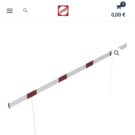
Zum
Suchen
Inhalt
0,00
€
springen