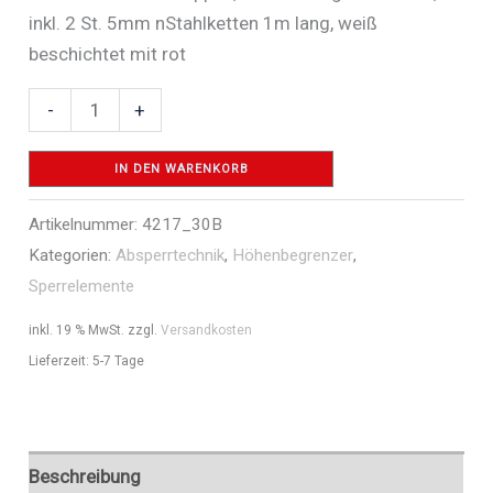
inkl. 2 St. 5mm nStahlketten 1m lang, weiß
beschichtet mit rot
Barriere
-
+
Aluminiumprofil
weiß
IN DEN WARENKORB
beschichtet
Artikelnummer:
4217_30B
/
Kategorien:
Absperrtechnik
,
Höhenbegrenzer
,
rot
Sperrelemente
reflektierend
-
inkl. 19 % MwSt.
zzgl.
Versandkosten
Art.Nr.
Lieferzeit:
5-7 Tage
4217_30B
Menge
Beschreibung