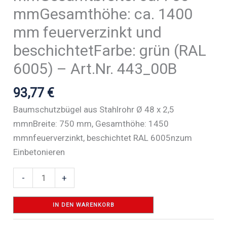
mmGesamthöhe: ca. 1400
mm feuerverzinkt und
beschichtetFarbe: grün (RAL
6005) – Art.Nr. 443_00B
93,77
€
Baumschutzbügel aus Stahlrohr Ø 48 x 2,5
mmnBreite: 750 mm, Gesamthöhe: 1450
mmnfeuerverzinkt, beschichtet RAL 6005nzum
Einbetonieren
Baumschutzbügel
-
+
Stahlrohr
Ø
IN DEN WARENKORB
48