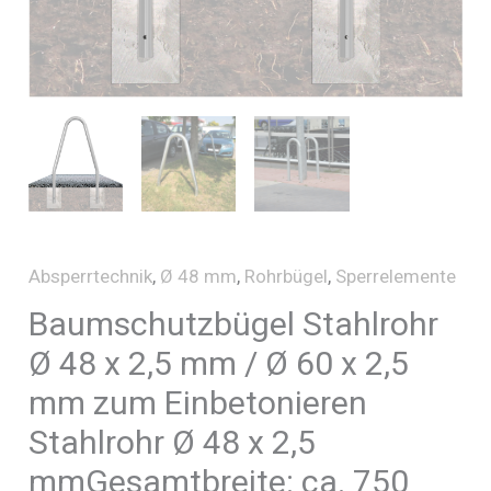
Absperrtechnik
,
Ø 48 mm
,
Rohrbügel
,
Sperrelemente
Baumschutzbügel Stahlrohr
Ø 48 x 2,5 mm / Ø 60 x 2,5
mm zum Einbetonieren
Stahlrohr Ø 48 x 2,5
mmGesamtbreite: ca. 750