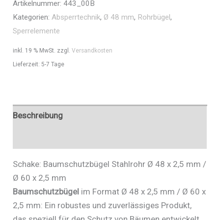
Artikelnummer:
443_00B
x
Kategorien:
Absperrtechnik
,
Ø 48 mm
,
Rohrbügel
,
2,5
Sperrelemente
mm
/
inkl. 19 % MwSt.
zzgl.
Versandkosten
Ø
Lieferzeit:
5-7 Tage
60
x
2,5
mm
Beschreibung
zum
Zusätzliche Informationen
Einbetonieren
Stahlrohr
Schake: Baumschutzbügel Stahlrohr Ø 48 x 2,5 mm /
Ø
Ø 60 x 2,5 mm
48
Baumschutzbügel
im Format Ø 48 x 2,5 mm / Ø 60 x
x
2,5 mm: Ein robustes und zuverlässiges Produkt,
2,5
das speziell für den Schutz von Bäumen entwickelt