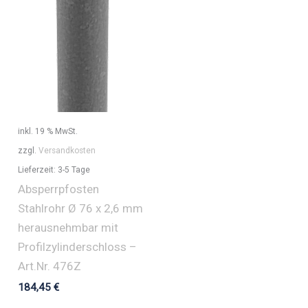
inkl. 19 % MwSt.
zzgl.
Versandkosten
Lieferzeit:
3-5 Tage
Absperrpfosten
Stahlrohr Ø 76 x 2,6 mm
herausnehmbar mit
Profilzylinderschloss –
Art.Nr. 476Z
184,45
€