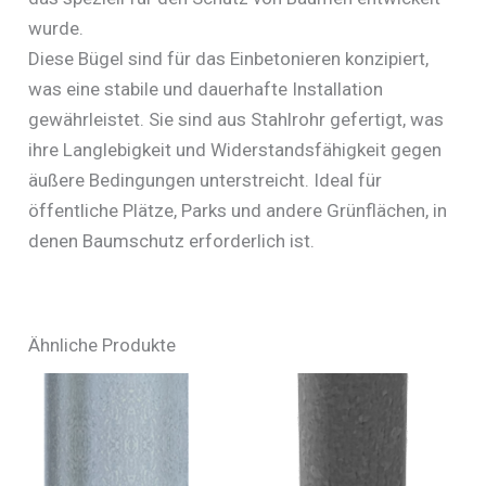
mmGesamtbreite:
wurde.
ca.
Diese Bügel sind für das Einbetonieren konzipiert,
750
was eine stabile und dauerhafte Installation
mmGesamthöhe:
gewährleistet. Sie sind aus Stahlrohr gefertigt, was
ca.
ihre Langlebigkeit und Widerstandsfähigkeit gegen
1400
äußere Bedingungen unterstreicht. Ideal für
mm
öffentliche Plätze, Parks und andere Grünflächen, in
feuerverzinkt
denen Baumschutz erforderlich ist.
und
beschichtetFarbe:
grün
(RAL
Ähnliche Produkte
6005)
-
Art.Nr.
443_00B