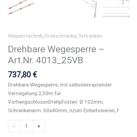
Absperrtechnik
,
Drehschranke
,
Schranken
Drehbare Wegesperre –
Art.Nr. 4013_25VB
737,80
€
Drehbare Wegesperre, mit selbsteinrastender
Verriegelung 2,50m für
VorhangschlossnDrehpfosten: Ø 102mm,
Schrankenarm: 60x40mm, nzum Einbetonieren, f
Drehbare
-
+
Wegesperre