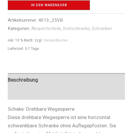
-
IN DEN WARENKORB
Art.Nr.
Artikelnummer:
4013_25VB
4013_25VB
Kategorien:
Absperrtechnik
,
Drehschranke
,
Schranken
Menge
inkl. 19 % MwSt.
zzgl.
Versandkosten
Lieferzeit:
5-7 Tage
Beschreibung
Zusätzliche Informationen
Schake: Drehbare Wegesperre
Diese drehbare Wegesperre ist eine horizontal
schwenkbare Schranke ohne Auflagepfosten. Sie