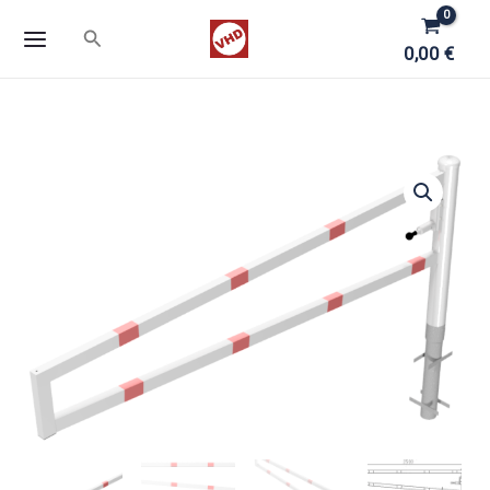
Zum
Suchen
Inhalt
0,00
€
springen