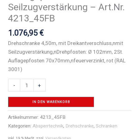
Seilzugverstärkung – Art.Nr.
4213_45FB
1.076,95
€
Drehschranke 4,50m, mit Dreikantverschluss,nmit
Seilzugverstärkung,nDrehpfosten: Ø 102mm, 2St.
Auflagepfosten 70x70mm,nfeuerverzinkt, rot (RAL
3001)
Drehschranke
-
+
mit
Auflagepfosten
IN DEN WARENKORB
und
Artikelnummer:
4213_45FB
Seilzugverstärkung
Kategorien:
Absperrtechnik
,
Drehschranke
,
Schranken
-
Art.Nr.
inkl. 19 % MwSt.
zzgl.
Versandkosten