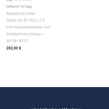
Lieferzeit:
3-5 Tage
Absperrpfosten
Stahlrohr Ø 102 x 2,9
mm herausnehmbar mit
Dreikantverschluss –
Art.Nr. 491F
202,30
€