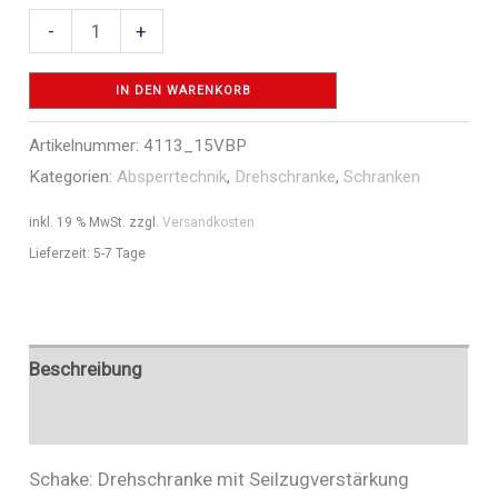
Drehschranke
-
+
mit
Seilzugverstärkung
IN DEN WARENKORB
-
Artikelnummer:
4113_15VBP
Art.Nr.
Kategorien:
Absperrtechnik
,
Drehschranke
,
Schranken
4113_15VBP
Menge
inkl. 19 % MwSt.
zzgl.
Versandkosten
Lieferzeit:
5-7 Tage
Beschreibung
Zusätzliche Informationen
Schake: Drehschranke mit Seilzugverstärkung