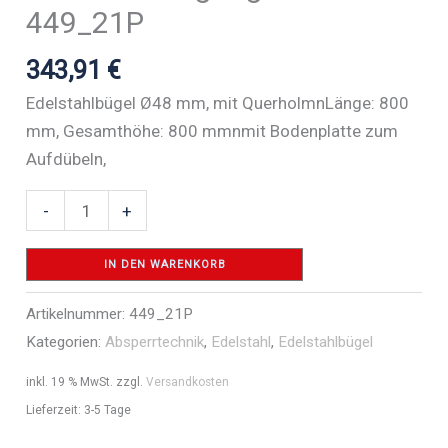
449_21P
343,91
€
Edelstahlbügel Ø48 mm, mit QuerholmnLänge: 800
mm, Gesamthöhe: 800 mmnmit Bodenplatte zum
Aufdübeln,
Edelstahlbügel
-
+
Ø
48
IN DEN WARENKORB
mm
Artikelnummer:
449_21P
für
Kategorien:
Absperrtechnik
,
Edelstahl
,
Edelstahlbügel
Dübelbefestigung
-
inkl. 19 % MwSt.
zzgl.
Versandkosten
Art.Nr.
Lieferzeit:
3-5 Tage
449_21P