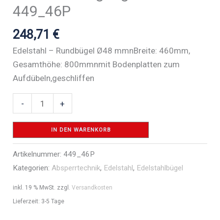
449_46P
248,71
€
Edelstahl – Rundbügel Ø48 mmnBreite: 460mm,
Gesamthöhe: 800mmnmit Bodenplatten zum
Aufdübeln,geschliffen
Edelstahlbügel
-
+
Ø
48
IN DEN WARENKORB
mm
Artikelnummer:
449_46P
für
Kategorien:
Absperrtechnik
,
Edelstahl
,
Edelstahlbügel
Dübelbefestigung
-
inkl. 19 % MwSt.
zzgl.
Versandkosten
Art.Nr.
Lieferzeit:
3-5 Tage
449_46P