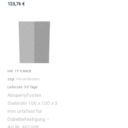
123,76
€
inkl. 19 % MwSt.
zzgl.
Versandkosten
Lieferzeit:
3-5 Tage
Absperrpfosten
Stahlrohr 100 x 100 x 3
mm ortsfest für
Dübelbefestigung –
Art.Nr. 40100P