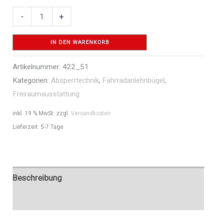
Fahrradanlehnbügel
-
+
-
Art.Nr.
IN DEN WARENKORB
422_51
Artikelnummer:
422_51
Menge
Kategorien:
Absperrtechnik
,
Fahrradanlehnbügel
,
Freiraumausstattung
inkl. 19 % MwSt.
zzgl.
Versandkosten
Lieferzeit:
5-7 Tage
Beschreibung
Zusätzliche Informationen