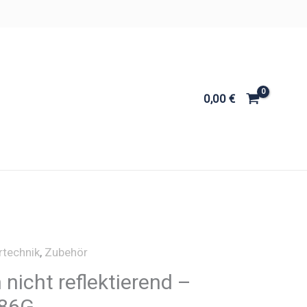
0,00
€
rtechnik
,
Zubehör
 nicht reflektierend –
186G