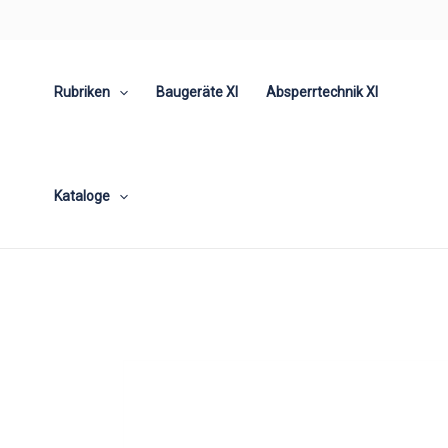
Zum
Inhalt
springen
Rubriken
Baugeräte XI
Absperrtechnik XI
Kataloge