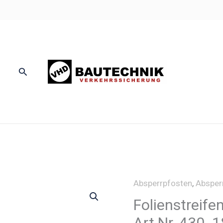
Suchen
Absperrpfosten
,
Absper
Folienstreifen
Art.Nr. 430_