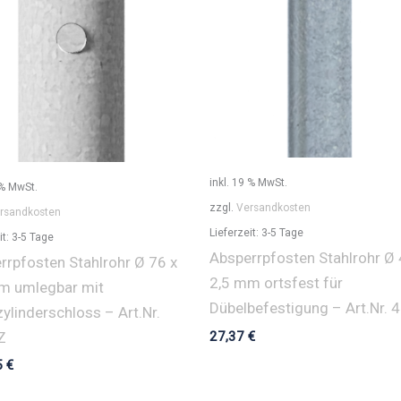
inkl. 19 % MwSt.
 % MwSt.
zzgl.
Versandkosten
rsandkosten
Lieferzeit:
3-5 Tage
it:
3-5 Tage
Absperrpfosten Stahlrohr Ø 
rrpfosten Stahlrohr Ø 76 x
2,5 mm ortsfest für
m umlegbar mit
Dübelbefestigung – Art.Nr. 
zylinderschloss – Art.Nr.
27,37
€
Z
5
€