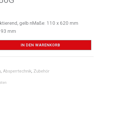
lektierend, gelb nMaße: 110 x 620 mm
 193 mm
IN DEN WARENKORB
n
,
Absperrtechnik
,
Zubehör
sten