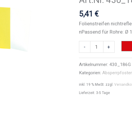
5,41
€
Folienstreifen nichtref
nPassend für Rohre: Ø
Folienstreifen
-
+
nicht
reflektierend
Artikelnummer:
430_186G
-
Kategorien:
Absperrpfoste
Art.Nr.
inkl. 19 % MwSt.
zzgl.
Versandko
430_186G
Lieferzeit:
3-5 Tage
Menge