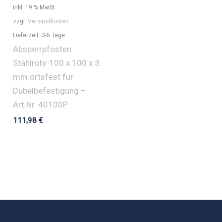
inkl. 19 % MwSt.
zzgl.
Versandkosten
Lieferzeit:
3-5 Tage
Absperrpfosten
Stahlrohr 100 x 100 x 3
mm ortsfest für
Dübelbefestigung –
Art.Nr. 40100P
111,98
€