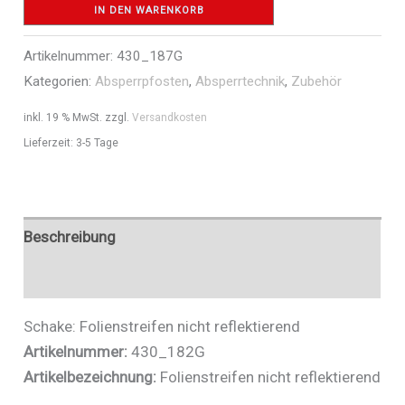
reflektierend
IN DEN WARENKORB
-
Artikelnummer:
430_187G
Art.Nr.
Kategorien:
Absperrpfosten
,
Absperrtechnik
,
Zubehör
430_187G
Menge
inkl. 19 % MwSt.
zzgl.
Versandkosten
Lieferzeit:
3-5 Tage
Beschreibung
Zusätzliche Informationen
Schake: Folienstreifen nicht reflektierend
Artikelnummer:
430_182G
Artikelbezeichnung:
Folienstreifen nicht reflektierend