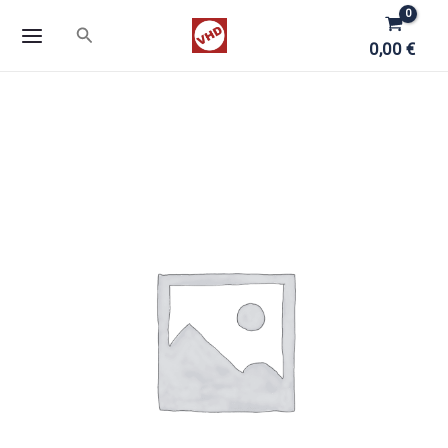
Zum
Suchen
Inhalt
0,00
€
springen