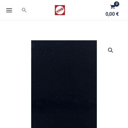
Zum
Suchen
Inhalt
0,00
€
springen