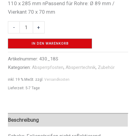
110 x 285 mm nPassend für Rohre: Ø 89 mm /
Vierkant 70 x 70 mm
Folienstreifen
-
+
nicht
reflektierend
IN DEN WARENKORB
-
Artikelnummer:
430_18S
Art.Nr.
Kategorien:
Absperrpfosten
,
Absperrtechnik
,
Zubehör
430_18S
Menge
inkl. 19 % MwSt.
zzgl.
Versandkosten
Lieferzeit:
5-7 Tage
Beschreibung