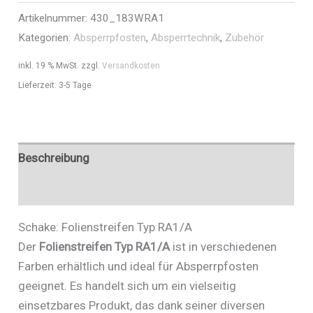
Artikelnummer:
430_183WRA1
Art.Nr.
Kategorien:
Absperrpfosten
,
Absperrtechnik
,
Zubehör
430_183WRA1
Menge
inkl. 19 % MwSt.
zzgl.
Versandkosten
Lieferzeit:
3-5 Tage
Beschreibung
Zusätzliche Informationen
Schake: Folienstreifen Typ RA1/A
Der
Folienstreifen Typ RA1/A
ist in verschiedenen
Farben erhältlich und ideal für Absperrpfosten
geeignet. Es handelt sich um ein vielseitig
einsetzbares Produkt, das dank seiner diversen