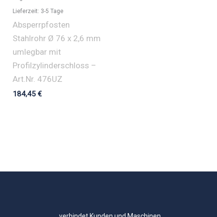
Lieferzeit:
3-5 Tage
Absperrpfosten
Stahlrohr Ø 76 x 2,6 mm
umlegbar mit
Profilzylinderschloss –
Art.Nr. 476UZ
184,45
€
..verbindet Kunden und Maschinen