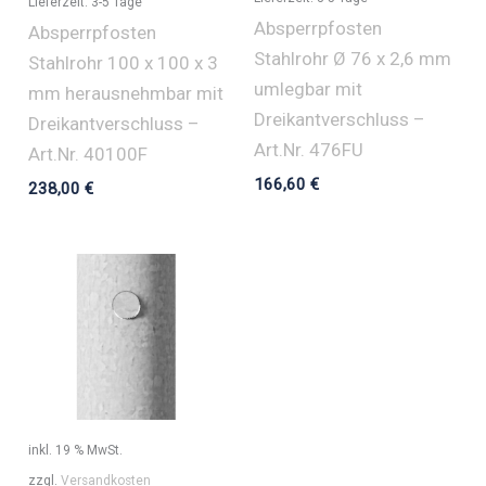
Lieferzeit:
3-5 Tage
Absperrpfosten
Absperrpfosten
Stahlrohr Ø 76 x 2,6 mm
Stahlrohr 100 x 100 x 3
umlegbar mit
mm herausnehmbar mit
Dreikantverschluss –
Dreikantverschluss –
Art.Nr. 476FU
Art.Nr. 40100F
166,60
€
238,00
€
inkl. 19 % MwSt.
zzgl.
Versandkosten