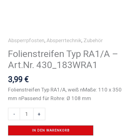
Absperrpfosten
,
Absperrtechnik
,
Zubehör
Folienstreifen Typ RA1/A –
Art.Nr. 430_183WRA1
3,99
€
Folienstreifen Typ RA1/A, weiß nMaße: 110 x 350
mm nPassend für Rohre: Ø 108 mm
Folienstreifen
-
+
Typ
RA1/A
IN DEN WARENKORB
-