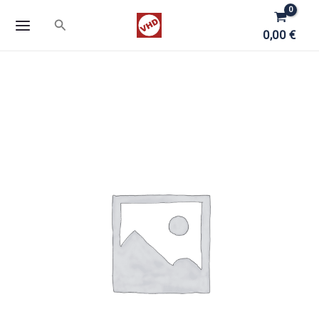
Zum
Suchen
Inhalt
0,00
€
springen