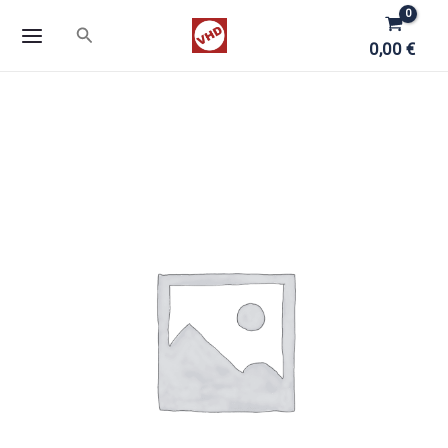
Zum
Suchen
Inhalt
0,00
€
springen