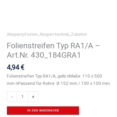
Absperrpfosten
,
Absperrtechnik
,
Zubehör
Folienstreifen Typ RA1/A –
Art.Nr. 430_184GRA1
4,94
€
Folienstreifen Typ RA1/A, gelb nMaße: 110 x 500
mm nPassend für Rohre: Ø 152 mm / 100 x 100 mm
Folienstreifen
-
+
Typ
RA1/A
IN DEN WARENKORB
-