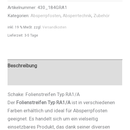
Artikelnummer:
430_184GRA1
Art.Nr.
Kategorien:
Absperrpfosten
,
Absperrtechnik
,
Zubehör
430_184GRA1
Menge
inkl. 19 % MwSt.
zzgl.
Versandkosten
Lieferzeit:
3-5 Tage
Beschreibung
Zusätzliche Informationen
Schake: Folienstreifen Typ RA1/A
Der
Folienstreifen Typ RA1/A
ist in verschiedenen
Farben erhältlich und ideal für Absperrpfosten
geeignet. Es handelt sich um ein vielseitig
einsetzbares Produkt, das dank seiner diversen