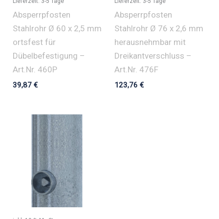
Lieferzeit:
3-5 Tage
Lieferzeit:
3-5 Tage
Absperrpfosten
Absperrpfosten
Stahlrohr Ø 60 x 2,5 mm
Stahlrohr Ø 76 x 2,6 mm
ortsfest für
herausnehmbar mit
Dübelbefestigung –
Dreikantverschluss –
Art.Nr. 460P
Art.Nr. 476F
39,87
€
123,76
€