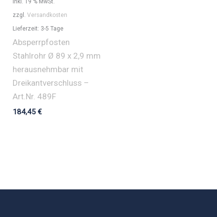
inkl. 19 % MwSt.
zzgl.
Versandkosten
Lieferzeit:
3-5 Tage
Absperrpfosten
Stahlrohr Ø 89 x 2,9 mm
herausnehmbar mit
Dreikantverschluss –
Art.Nr. 489F
184,45
€