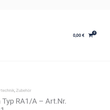
0,00
€
rtechnik
,
Zubehör
n Typ RA1/A – Art.Nr.
A1