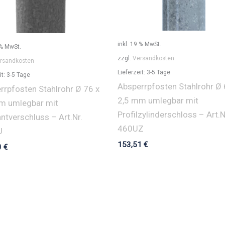
inkl. 19 % MwSt.
 % MwSt.
zzgl.
Versandkosten
rsandkosten
Lieferzeit:
3-5 Tage
it:
3-5 Tage
Absperrpfosten Stahlrohr Ø 
rrpfosten Stahlrohr Ø 76 x
2,5 mm umlegbar mit
m umlegbar mit
Profilzylinderschloss – Art.N
ntverschluss – Art.Nr.
460UZ
U
153,51
€
0
€