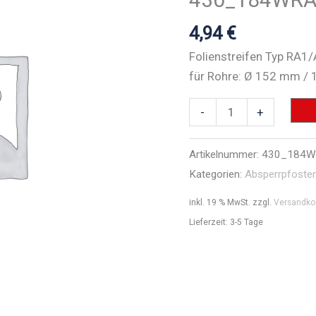
4,94
€
Folienstreifen Typ RA1
für Rohre: Ø 152 mm /
Folienstreifen
-
+
Typ
RA1/A
Artikelnummer:
430_184
-
Kategorien:
Absperrpfoste
Art.Nr.
inkl. 19 % MwSt.
zzgl.
Versandko
430_184WRA1
Lieferzeit:
3-5 Tage
Menge