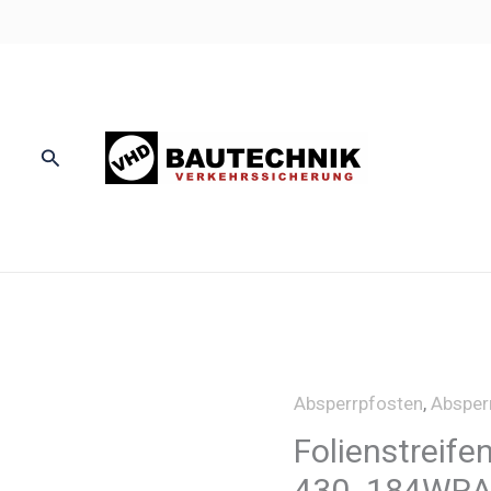
Suchen
Absperrpfosten
,
Absper
Folienstreife
430_184WR