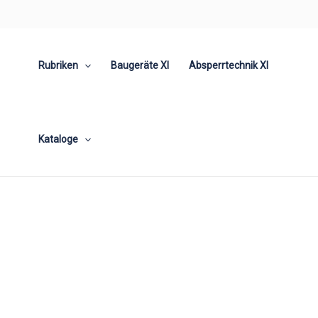
Zum
Inhalt
springen
Rubriken
Baugeräte XI
Absperrtechnik XI
Kataloge