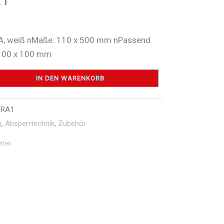
/A, weiß nMaße: 110 x 500 mm nPassend
 100 x 100 mm
IN DEN WARENKORB
WRA1
n
,
Absperrtechnik
,
Zubehör
sten