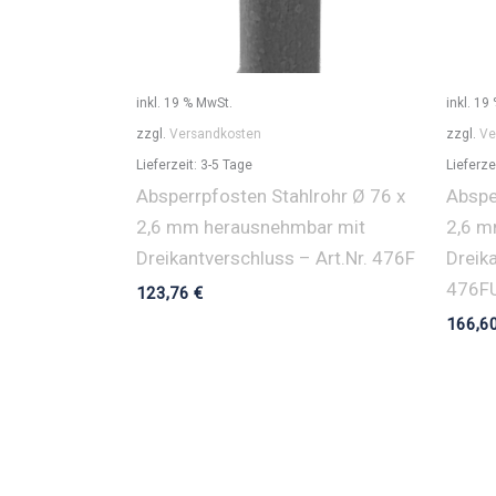
inkl. 19 % MwSt.
inkl. 19
zzgl.
Versandkosten
zzgl.
Ve
Lieferzeit:
3-5 Tage
Lieferze
Absperrpfosten Stahlrohr Ø 76 x
Abspe
2,6 mm herausnehmbar mit
2,6 m
Dreikantverschluss – Art.Nr. 476F
Dreika
476F
123,76
€
166,6