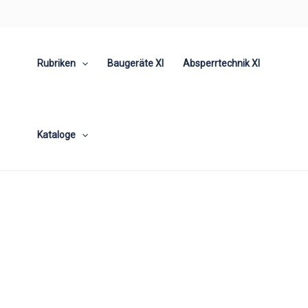
Zum
Inhalt
springen
Rubriken
Baugeräte XI
Absperrtechnik XI
Kataloge