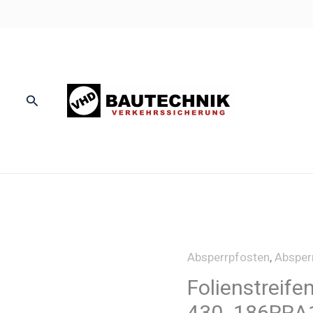
Suchen
Absperrpfosten
,
Absper
Folienstreife
430_186RRA