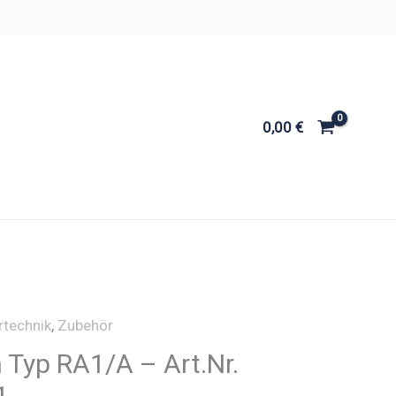
0,00
€
rtechnik
,
Zubehör
n Typ RA1/A – Art.Nr.
1