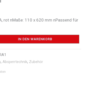
/A, rot nMaße: 110 x 620 mm nPassend für
IN DEN WARENKORB
RA1
n
,
Absperrtechnik
,
Zubehör
sten