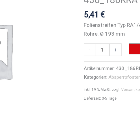
5,41
€
Folienstreifen Typ RA1
Rohre: Ø 193 mm
Folienstreifen
-
+
Typ
RA1/A
Artikelnummer:
430_186R
-
Kategorien:
Absperrpfoste
Art.Nr.
inkl. 19 % MwSt.
zzgl.
Versandko
430_186RRA1
Lieferzeit:
3-5 Tage
Menge