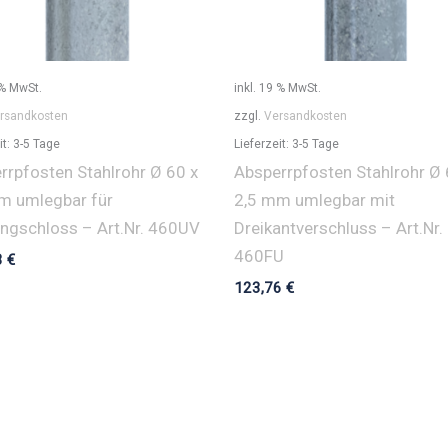
 % MwSt.
inkl. 19 % MwSt.
rsandkosten
zzgl.
Versandkosten
it:
3-5 Tage
Lieferzeit:
3-5 Tage
rrpfosten Stahlrohr Ø 60 x
Absperrpfosten Stahlrohr Ø 
m umlegbar für
2,5 mm umlegbar mit
ngschloss – Art.Nr. 460UV
Dreikantverschluss – Art.Nr.
460FU
3
€
123,76
€