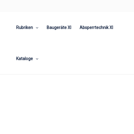
Zum
Inhalt
springen
Rubriken
Baugeräte XI
Absperrtechnik XI
Kataloge