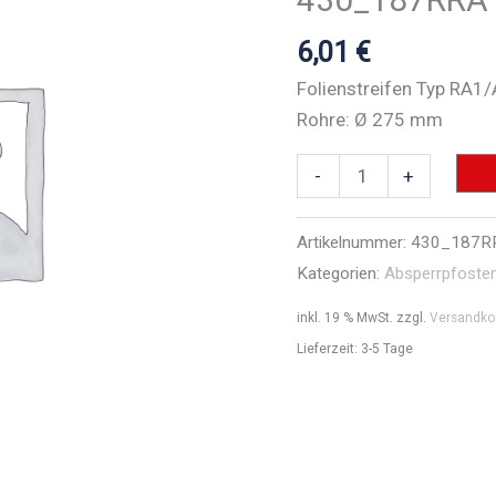
6,01
€
Folienstreifen Typ RA1
Rohre: Ø 275 mm
Folienstreifen
-
+
Typ
RA1/A
Artikelnummer:
430_187R
-
Kategorien:
Absperrpfoste
Art.Nr.
inkl. 19 % MwSt.
zzgl.
Versandko
430_187RRA1
Lieferzeit:
3-5 Tage
Menge