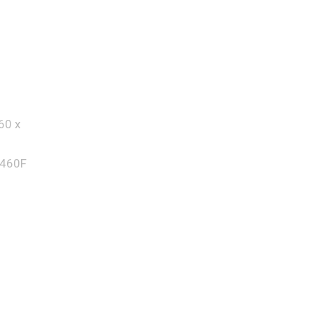
60 x
 460F