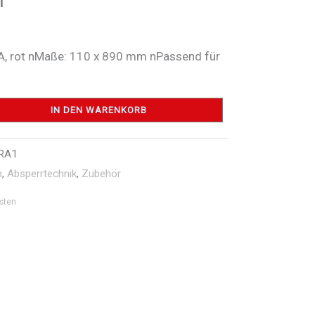
/A, rot nMaße: 110 x 890 mm nPassend für
IN DEN WARENKORB
RA1
n
,
Absperrtechnik
,
Zubehör
sten