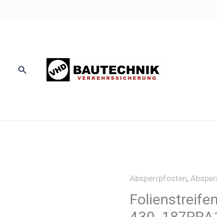
Suchen
Absperrpfosten
,
Absper
Folienstreife
430_187RRA