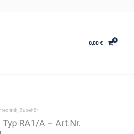
0,00
€
rtechnik
,
Zubehör
n Typ RA1/A – Art.Nr.
1