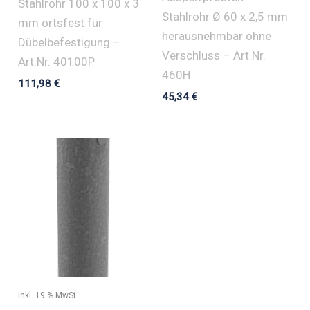
Stahlrohr 100 x 100 x 3
Stahlrohr Ø 60 x 2,5 mm
mm ortsfest für
herausnehmbar ohne
Dübelbefestigung –
Verschluss – Art.Nr.
Art.Nr. 40100P
460H
111,98
€
45,34
€
inkl. 19 % MwSt.