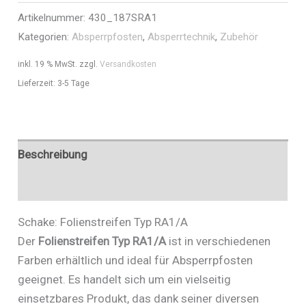
Artikelnummer:
430_187SRA1
Art.Nr.
Kategorien:
Absperrpfosten
,
Absperrtechnik
,
Zubehör
430_187SRA1
Menge
inkl. 19 % MwSt.
zzgl.
Versandkosten
Lieferzeit:
3-5 Tage
Beschreibung
Zusätzliche Informationen
Schake: Folienstreifen Typ RA1/A
Der
Folienstreifen Typ RA1/A
ist in verschiedenen
Farben erhältlich und ideal für Absperrpfosten
geeignet. Es handelt sich um ein vielseitig
einsetzbares Produkt, das dank seiner diversen