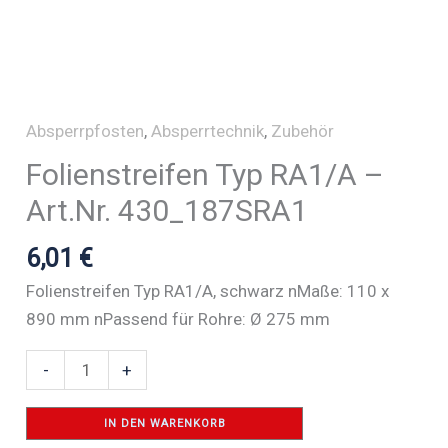
Absperrpfosten
,
Absperrtechnik
,
Zubehör
Folienstreifen Typ RA1/A –
Art.Nr. 430_187SRA1
6,01
€
Folienstreifen Typ RA1/A, schwarz nMaße: 110 x
890 mm nPassend für Rohre: Ø 275 mm
Folienstreifen
-
+
Typ
RA1/A
IN DEN WARENKORB
-