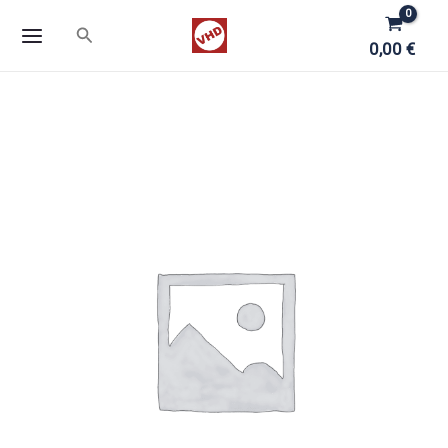
Zum
Suchen
Inhalt
0,00
€
springen