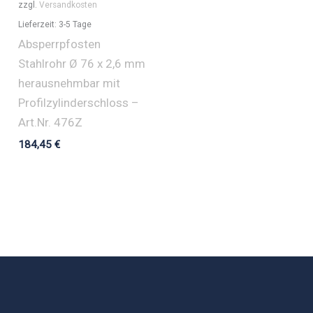
zzgl.
Versandkosten
Lieferzeit:
3-5 Tage
Absperrpfosten
Stahlrohr Ø 76 x 2,6 mm
herausnehmbar mit
Profilzylinderschloss –
Art.Nr. 476Z
184,45
€