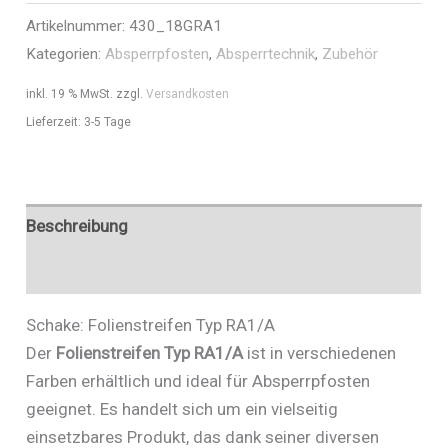
Artikelnummer:
430_18GRA1
Art.Nr.
Kategorien:
Absperrpfosten
,
Absperrtechnik
,
Zubehör
430_18GRA1
Menge
inkl. 19 % MwSt.
zzgl.
Versandkosten
Lieferzeit:
3-5 Tage
Beschreibung
Zusätzliche Informationen
Schake: Folienstreifen Typ RA1/A
Der
Folienstreifen Typ RA1/A
ist in verschiedenen
Farben erhältlich und ideal für Absperrpfosten
geeignet. Es handelt sich um ein vielseitig
einsetzbares Produkt, das dank seiner diversen