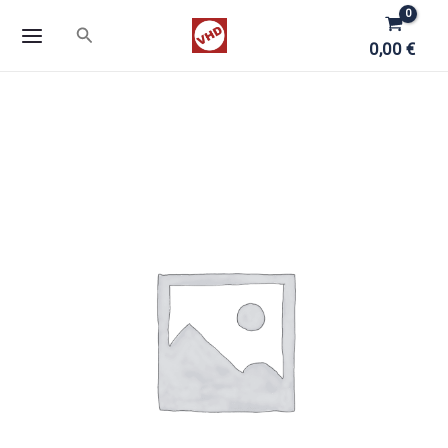
Zum
Suchen
Inhalt
0,00
€
springen