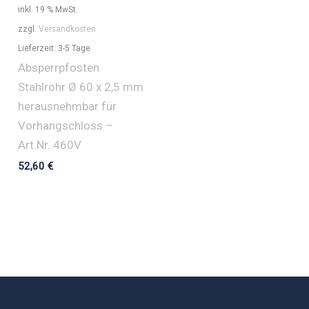
inkl. 19 % MwSt.
zzgl.
Versandkosten
Lieferzeit:
3-5 Tage
Absperrpfosten
Stahlrohr Ø 60 x 2,5 mm
herausnehmbar für
Vorhangschloss –
Art.Nr. 460V
52,60
€