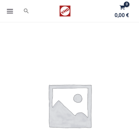
Zum
Suchen
Inhalt
0,00
€
springen