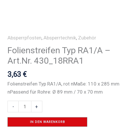
Absperrpfosten
,
Absperrtechnik
,
Zubehör
Folienstreifen Typ RA1/A –
Art.Nr. 430_18RRA1
3,63
€
Folienstreifen Typ RA1/A, rot nMaße: 110 x 285 mm
nPassend für Rohre: Ø 89 mm / 70 x 70 mm
Folienstreifen
-
+
Typ
RA1/A
IN DEN WARENKORB
-