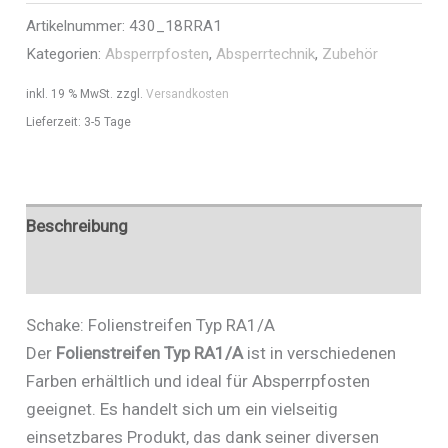
Artikelnummer:
430_18RRA1
Art.Nr.
Kategorien:
Absperrpfosten
,
Absperrtechnik
,
Zubehör
430_18RRA1
Menge
inkl. 19 % MwSt.
zzgl.
Versandkosten
Lieferzeit:
3-5 Tage
Beschreibung
Zusätzliche Informationen
Schake: Folienstreifen Typ RA1/A
Der
Folienstreifen Typ RA1/A
ist in verschiedenen
Farben erhältlich und ideal für Absperrpfosten
geeignet. Es handelt sich um ein vielseitig
einsetzbares Produkt, das dank seiner diversen