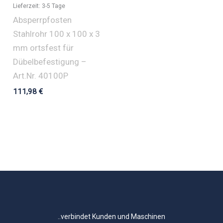
Lieferzeit:
3-5 Tage
Absperrpfosten
Stahlrohr 100 x 100 x 3
mm ortsfest für
Dübelbefestigung –
Art.Nr. 40100P
111,98
€
..verbindet Kunden und Maschinen