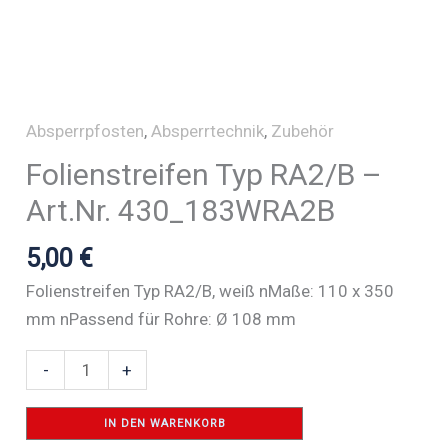
Absperrpfosten
,
Absperrtechnik
,
Zubehör
Folienstreifen Typ RA2/B –
Art.Nr. 430_183WRA2B
5,00
€
Folienstreifen Typ RA2/B, weiß nMaße: 110 x 350
mm nPassend für Rohre: Ø 108 mm
Folienstreifen
-
+
Typ
RA2/B
IN DEN WARENKORB
-