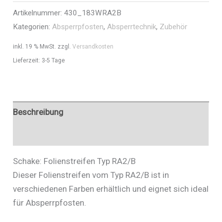
Artikelnummer:
430_183WRA2B
Art.Nr.
Kategorien:
Absperrpfosten
,
Absperrtechnik
,
Zubehör
430_183WRA2B
Menge
inkl. 19 % MwSt.
zzgl.
Versandkosten
Lieferzeit:
3-5 Tage
Beschreibung
Zusätzliche Informationen
Schake: Folienstreifen Typ RA2/B
Dieser Folienstreifen vom Typ RA2/B ist in
verschiedenen Farben erhältlich und eignet sich ideal
für Absperrpfosten.