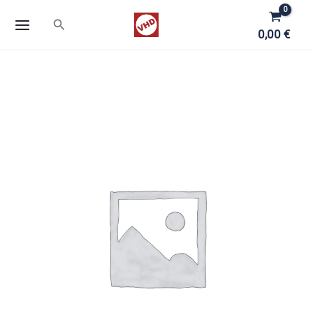
Zum
Suchen
Inhalt
0,00
€
springen