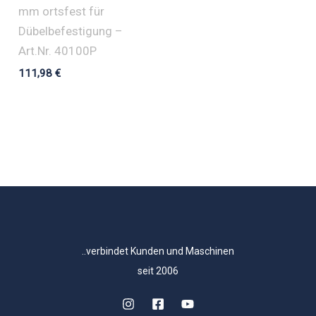
mm ortsfest für
Dübelbefestigung –
Art.Nr. 40100P
111,98
€
..verbindet Kunden und Maschinen
seit 2006