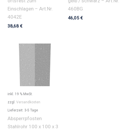
ortsfest zum
gelb / schwarz – Art.Nr.
Einschlagen – Art.Nr.
460BG
4042E
46,05
€
38,68
€
inkl. 19 % MwSt.
zzgl.
Versandkosten
Lieferzeit:
3-5 Tage
Absperrpfosten
Stahlrohr 100 x 100 x 3