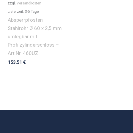
zzgl.
Versandkosten
Lieferzeit:
3-5 Tage
Absperrpfosten
Stahlrohr Ø 60 x 2,5 mm
umlegbar mit
Profilzylinderschloss –
Art.Nr. 460UZ
153,51
€