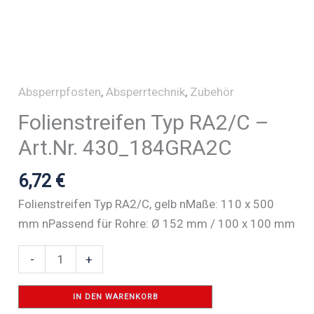
Absperrpfosten
,
Absperrtechnik
,
Zubehör
Folienstreifen Typ RA2/C –
Art.Nr. 430_184GRA2C
6,72
€
Folienstreifen Typ RA2/C, gelb nMaße: 110 x 500
mm nPassend für Rohre: Ø 152 mm / 100 x 100 mm
Folienstreifen
-
+
Typ
RA2/C
IN DEN WARENKORB
-