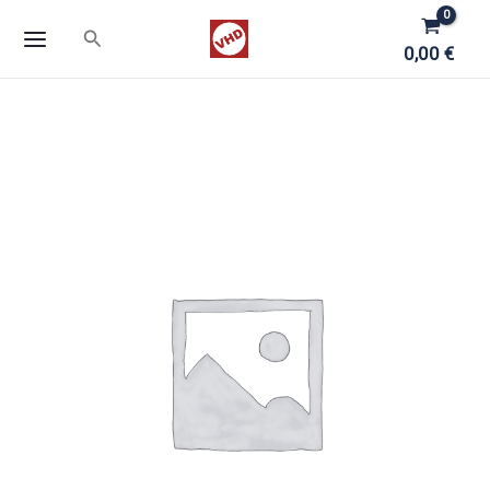
Zum
Suchen
Inhalt
0,00
€
springen