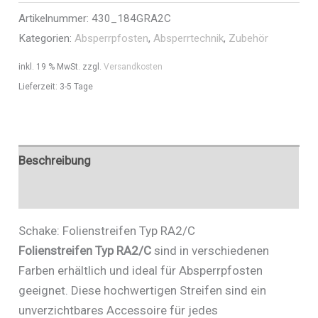
Artikelnummer:
430_184GRA2C
Art.Nr.
Kategorien:
Absperrpfosten
,
Absperrtechnik
,
Zubehör
430_184GRA2C
Menge
inkl. 19 % MwSt.
zzgl.
Versandkosten
Lieferzeit:
3-5 Tage
Beschreibung
Zusätzliche Informationen
Schake: Folienstreifen Typ RA2/C
Folienstreifen Typ RA2/C
sind in verschiedenen
Farben erhältlich und ideal für Absperrpfosten
geeignet. Diese hochwertigen Streifen sind ein
unverzichtbares Accessoire für jedes