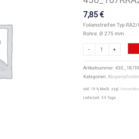
7,85
€
Folienstreifen Typ RA2
Rohre: Ø 275 mm
Folienstreifen
-
+
Typ
RA2/C
Artikelnummer:
430_187R
-
Kategorien:
Absperrpfoste
Art.Nr.
inkl. 19 % MwSt.
zzgl.
Versandko
430_187RRA2C
Lieferzeit:
3-5 Tage
Menge