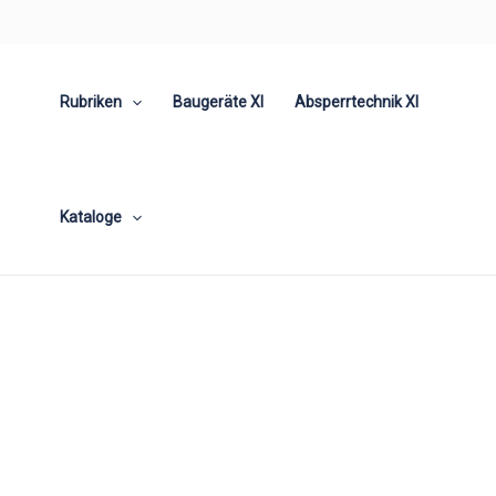
Zum
Inhalt
springen
Rubriken
Baugeräte XI
Absperrtechnik XI
Kataloge