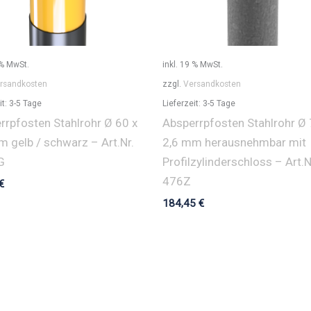
 % MwSt.
inkl. 19 % MwSt.
rsandkosten
zzgl.
Versandkosten
it:
3-5 Tage
Lieferzeit:
3-5 Tage
rrpfosten Stahlrohr Ø 60 x
Absperrpfosten Stahlrohr Ø 
m gelb / schwarz – Art.Nr.
2,6 mm herausnehmbar mit
G
Profilzylinderschloss – Art.N
476Z
€
184,45
€