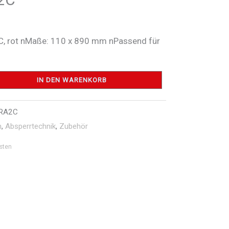
/C, rot nMaße: 110 x 890 mm nPassend für
IN DEN WARENKORB
RA2C
n
,
Absperrtechnik
,
Zubehör
sten