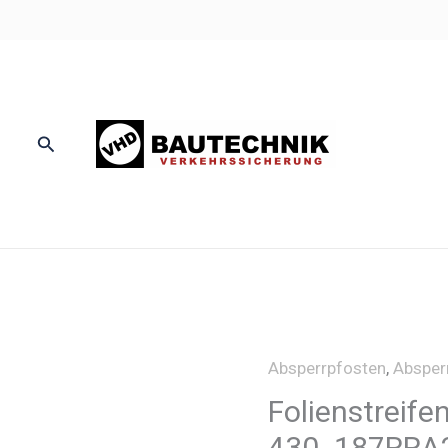
Suchen
Absperrpfosten
,
Absper
Folienstreife
430_187RRA