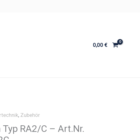
0,00
€
rtechnik
,
Zubehör
n Typ RA2/C – Art.Nr.
2C