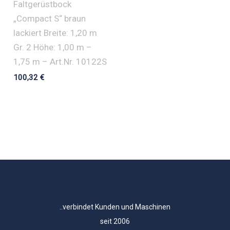
Faltgerüstbock
„Compact S“ braun
lackiert Breite: 1,20 m
Gr. 2 Höhe: 1,00 m –
1,75 m – Art.Nr. 10122S
100,32
€
..verbindet Kunden und Maschinen
seit 2006