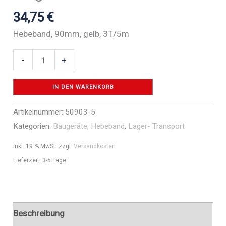
34,75
€
Hebeband, 90mm, gelb, 3T/5m
Hebeband
-
+
90mm
-
IN DEN WARENKORB
3000
Artikelnummer:
50903-5
kg
Kategorien:
Baugeräte
,
Hebeband
,
Lager- Transport
Tragkraft
-
inkl. 19 % MwSt.
zzgl.
Versandkosten
Art.Nr.
Lieferzeit:
3-5 Tage
50903-
5
Menge
Beschreibung