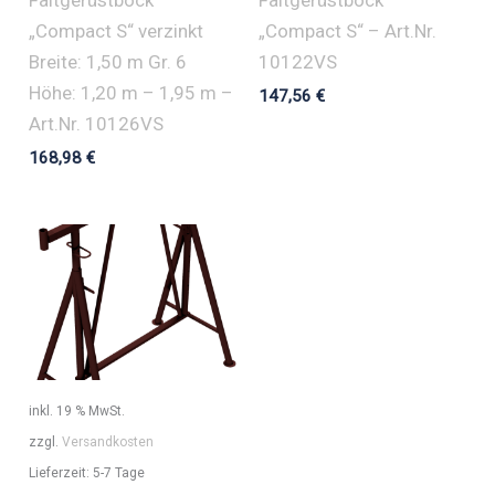
„Compact S“ verzinkt
„Compact S“ – Art.Nr.
Breite: 1,50 m Gr. 6
10122VS
Höhe: 1,20 m – 1,95 m –
147,56
€
Art.Nr. 10126VS
168,98
€
inkl. 19 % MwSt.
zzgl.
Versandkosten
Lieferzeit:
5-7 Tage