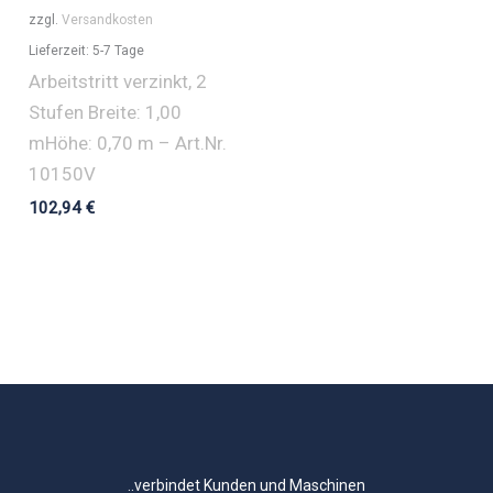
zzgl.
Versandkosten
Lieferzeit:
5-7 Tage
Arbeitstritt verzinkt, 2
Stufen Breite: 1,00
mHöhe: 0,70 m – Art.Nr.
10150V
102,94
€
..verbindet Kunden und Maschinen