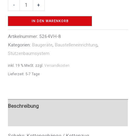
Kettengehänge
-
+
/
Kettenzug
IN DEN WARENKORB
-
Artikelnummer:
5264VH-8
Art.Nr.
Kategorien:
Baugeräte
,
Baustelleneinrichtung
,
5264VH-
Stützenbaumsystem
8
Menge
inkl. 19 % MwSt.
zzgl.
Versandkosten
Lieferzeit:
5-7 Tage
Beschreibung
Zusätzliche Informationen
Schake: Kettengehänge / Kettenzug