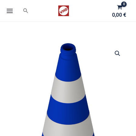
Zum
Suchen
Inhalt
0,00
€
springen