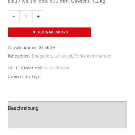
blau / weißnHöhe: 500 mm, Gewicht: 1,2 kg
Leitkegel
-
+
blau
-
IN DEN WARENKORB
Art.Nr.
Artikelnummer:
3L500B
3L500B
Kategorien:
Baugeräte
,
Leitkegel
,
Verkehrssicherung
Menge
inkl. 19 % MwSt.
zzgl.
Versandkosten
Lieferzeit:
3-5 Tage
Beschreibung
Zusätzliche Informationen