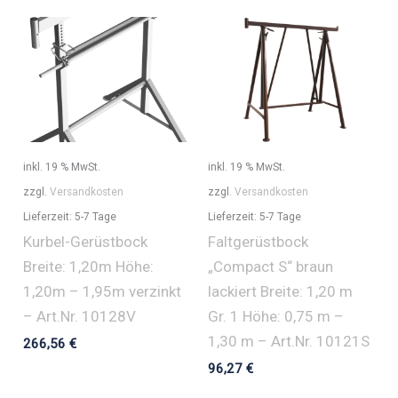
inkl. 19 % MwSt.
inkl. 19 % MwSt.
zzgl.
Versandkosten
zzgl.
Versandkosten
Lieferzeit:
5-7 Tage
Lieferzeit:
5-7 Tage
Kurbel-Gerüstbock
Faltgerüstbock
Breite: 1,20m Höhe:
„Compact S“ braun
1,20m – 1,95m verzinkt
lackiert Breite: 1,20 m
– Art.Nr. 10128V
Gr. 1 Höhe: 0,75 m –
1,30 m – Art.Nr. 10121S
266,56
€
96,27
€