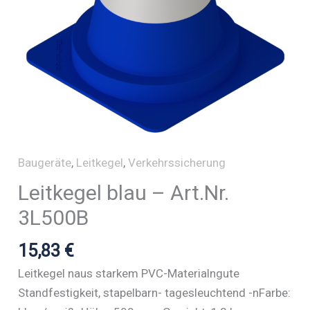
Baugeräte
,
Leitkegel
,
Verkehrssicherung
Leitkegel blau – Art.Nr.
3L500B
15,83
€
Leitkegel naus starkem PVC-Materialngute
Standfestigkeit, stapelbarn- tagesleuchtend -nFarbe: