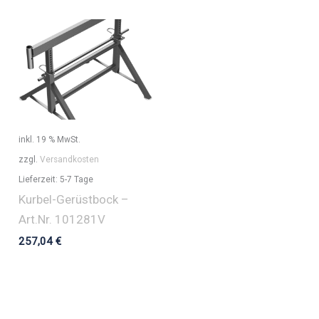
inkl. 19 % MwSt.
zzgl.
Versandkosten
Lieferzeit:
5-7 Tage
Kurbel-Gerüstbock –
Art.Nr. 101281V
257,04
€