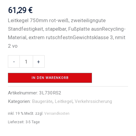
61,29
€
Leitkegel 750mm rot-weiß, zweiteiligngute
Standfestigkeit, stapelbar, Fußplatte ausnRecycling-
Material, extrem rutschfestnGewichtsklasse 3, nmit
2 vo
Leitkegel
-
+
zweiteilig
-
IN DEN WARENKORB
Art.Nr.
Artikelnummer:
3L730RS2
3L730RS2
Kategorien:
Baugeräte
,
Leitkegel
,
Verkehrssicherung
Menge
inkl. 19 % MwSt.
zzgl.
Versandkosten
Lieferzeit:
3-5 Tage