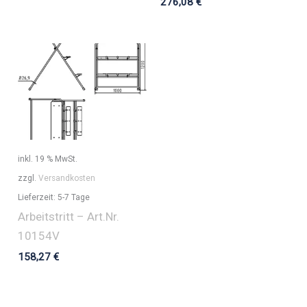
276,08
€
inkl. 19 % MwSt.
zzgl.
Versandkosten
Lieferzeit:
5-7 Tage
Arbeitstritt – Art.Nr.
10154V
158,27
€