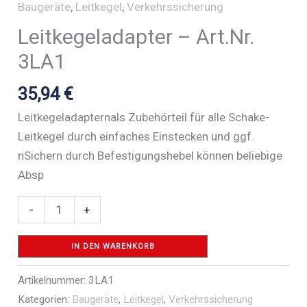
Baugeräte
,
Leitkegel
,
Verkehrssicherung
Leitkegeladapter – Art.Nr.
3LA1
35,94
€
Leitkegeladapternals Zubehörteil für alle Schake-
Leitkegel durch einfaches Einstecken und ggf.
nSichern durch Befestigungshebel können beliebige
Absp
Leitkegeladapter
-
+
-
Art.Nr.
IN DEN WARENKORB
3LA1
Artikelnummer:
3LA1
Menge
Kategorien:
Baugeräte
,
Leitkegel
,
Verkehrssicherung