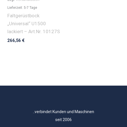
Lieferzeit:
5-7 Tage
Faltgerüstbock
„Universal“ U1500
lackiert – Art.Nr. 10127S
266,56
€
..verbindet Kunden und Maschinen
seit 2006