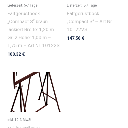
Lieferzeit:
5-7 Tage
Lieferzeit:
5-7 Tage
Faltgerüstbock
Faltgerüstbock
„Compact S“ braun
„Compact S“ – Art.Nr.
lackiert Breite: 1,20 m
10122VS
Gr. 2 Höhe: 1,00 m –
147,56
€
1,75 m – Art.Nr. 10122S
100,32
€
inkl. 19 % MwSt.
zzgl.
Versandkosten