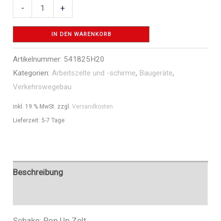
Pop
-
+
Up
Zelt
IN DEN WARENKORB
-
Artikelnummer:
541825H20
Art.Nr.
Kategorien:
Arbeitszelte und -schirme
,
Baugeräte
,
541825H20
Verkehrswegebau
Menge
inkl. 19 % MwSt.
zzgl.
Versandkosten
Lieferzeit:
5-7 Tage
Beschreibung
Zusätzliche Informationen
Schake: Pop Up Zelt